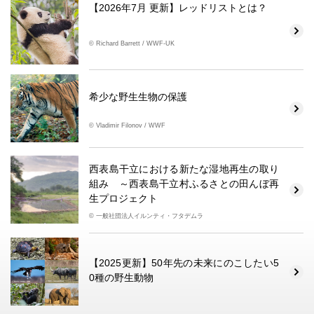
【2026年7月 更新】レッドリストとは？
© Richard Barrett / WWF-UK
希少な野生生物の保護
© Vladimir Filonov / WWF
西表島干立における新たな湿地再生の取り
組み ～西表島干立村ふるさとの田んぼ再
生プロジェクト
© 一般社団法人イルンティ・フタデムラ
【2025更新】50年先の未来にのこしたい5
0種の野生動物