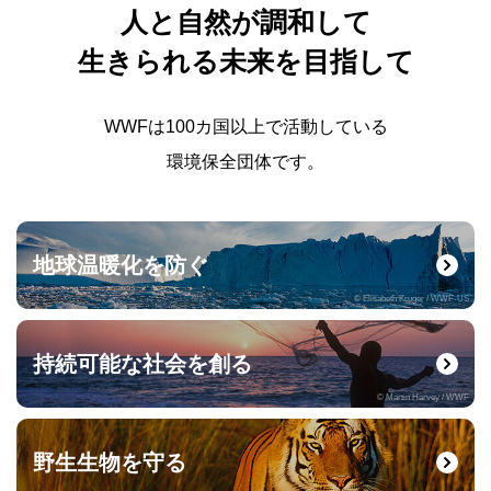
人と自然が調和して
生きられる未来を目指して
WWFは100カ国以上で活動している
環境保全団体です。
地球温暖化を防ぐ
© Elisabeth Kruger / WWF-US
持続可能な社会を創る
© Martin Harvey / WWF
野生生物を守る