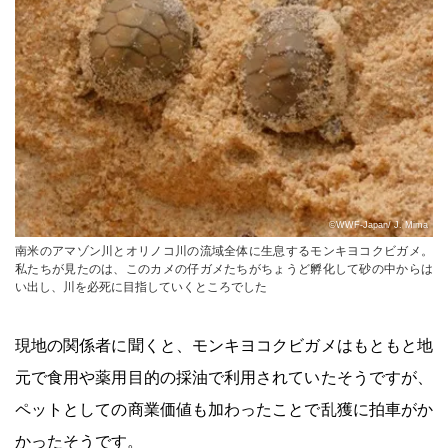
©WWF-Japan/ J. Mima
南米のアマゾン川とオリノコ川の流域全体に生息するモンキヨコクビガメ。
私たちが見たのは、このカメの仔ガメたちがちょうど孵化して砂の中からは
い出し、川を必死に目指していくところでした
現地の関係者に聞くと、モンキヨコクビガメはもともと地
元で食用や薬用目的の採油で利用されていたそうですが、
ペットとしての商業価値も加わったことで乱獲に拍車がか
かったそうです。