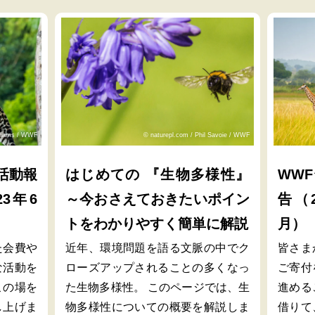
lliams / WWF
© naturepl.com / Phil Savoie / WWF
活動報
はじめての 『生物多様性』
WW
23年6
～今おさえておきたいポイン
告（2
トをわかりやすく簡単に解説
月）
た会費や
近年、環境問題を語る文脈の中でク
皆さま
な活動を
ローズアップされることの多くなっ
ご寄付
この場を
た生物多様性。 このページでは、生
進める
し上げま
物多様性についての概要を解説しま
借りて