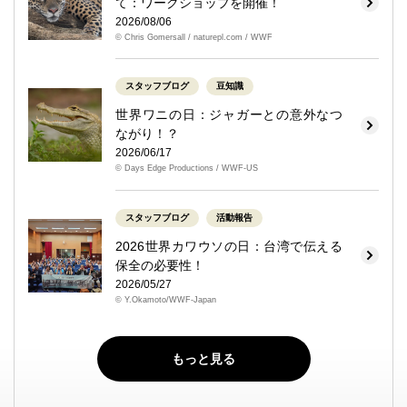
て：ワークショップを開催！
2026/08/06
© Chris Gomersall / naturepl.com / WWF
スタッフブログ
豆知識
世界ワニの日：ジャガーとの意外なつ
ながり！？
2026/06/17
© Days Edge Productions / WWF-US
スタッフブログ
活動報告
2026世界カワウソの日：台湾で伝える
保全の必要性！
2026/05/27
© Y.Okamoto/WWF-Japan
もっと見る