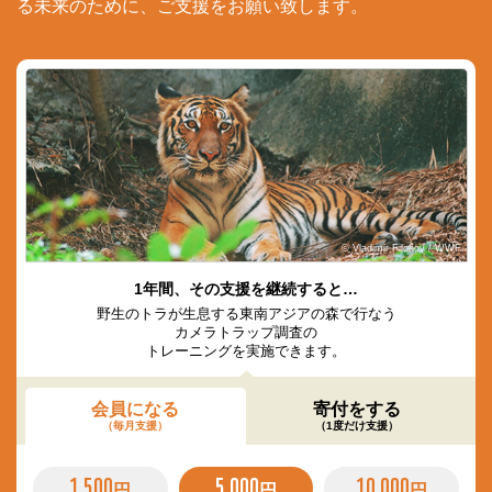
る未来のために、ご支援をお願い致します。
© Vladimir Filonov / WWF
1年間、その支援を継続すると…
野生のトラが生息する東南アジアの森で行なう
カメラトラップ調査の
トレーニングを実施できます。
会員になる
寄付をする
（毎月支援）
（1度だけ支援）
1,500
5,000
10,000
円
円
円