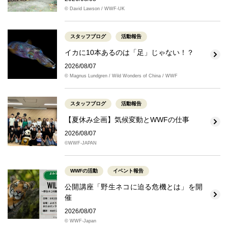
© David Lawson / WWF-UK
スタッフブログ
活動報告
イカに10本あるのは「足」じゃない！？
2026/08/07
© Magnus Lundgren / Wild Wonders of China / WWF
スタッフブログ
活動報告
【夏休み企画】気候変動とWWFの仕事
2026/08/07
©WWF-JAPAN
WWFの活動
イベント報告
公開講座「野生ネコに迫る危機とは」を開
催
2026/08/07
© WWF-Japan