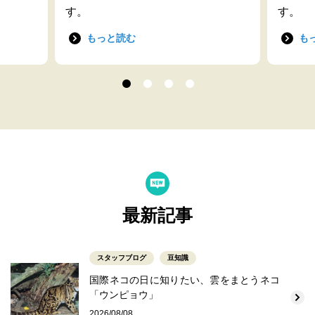
す。
す。
もっと読む
も
最新記事
スタッフブログ
豆知識
国際ネコの日に知りたい、雲をまとうネコ
「ウンピョウ」
2026/08/08