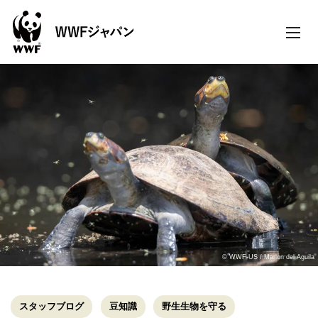
toggle
naviga
© WWF-US / Marlon del Aguila
スタッフブログ
豆知識
野生生物を守る