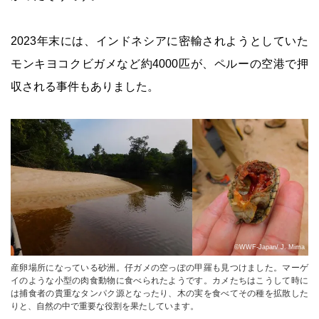
2023年末には、インドネシアに密輸されようとしていた
モンキヨコクビガメなど約4000匹が、ペルーの空港で押
収される事件もありました。
©WWF-Japan/ J. Mima
産卵場所になっている砂洲。仔ガメの空っぽの甲羅も見つけました。マーゲ
イのような小型の肉食動物に食べられたようです。カメたちはこうして時に
は捕食者の貴重なタンパク源となったり、木の実を食べてその種を拡散した
りと、自然の中で重要な役割を果たしています。