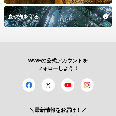
© naturepl.com / Francois Savigny / WWF
森や海を守る
© Roger Leguen / WWF
WWFの公式アカウントを
フォローしよう！
facebook
Twitter
YouTube
Instagram
＼最新情報をお届け！／