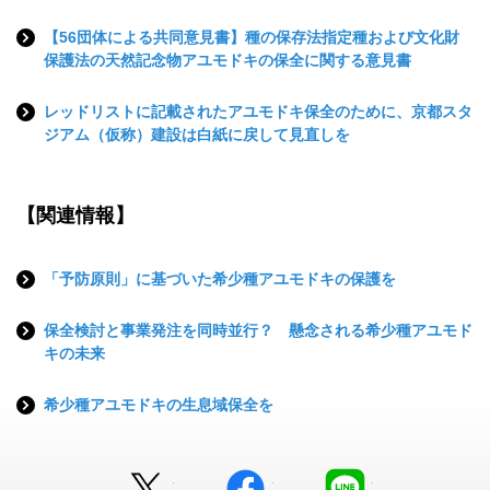
【56団体による共同意見書】種の保存法指定種および文化財
保護法の天然記念物アユモドキの保全に関する意見書
レッドリストに記載されたアユモドキ保全のために、京都スタ
ジアム（仮称）建設は白紙に戻して見直しを
【関連情報】
「予防原則」に基づいた希少種アユモドキの保護を
保全検討と事業発注を同時並行？ 懸念される希少種アユモド
キの未来
希少種アユモドキの生息域保全を
Twitter
facebook
LINE