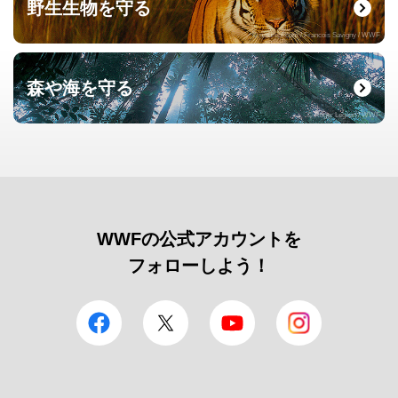
野生生物を守る
© naturepl.com / Francois Savigny / WWF
森や海を守る
© Roger Leguen / WWF
WWFの公式アカウントを
フォローしよう！
facebook
Twitter
YouTube
Instagram