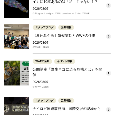
イカに10本あるのは「足」じゃない！？
2026/08/07
© Magnus Lundgren / Wild Wonders of China / WWF
スタッフブログ
活動報告
【夏休み企画】気候変動とWWFの仕事
2026/08/07
©WWF-JAPAN
WWFの活動
イベント報告
公開講座「野生ネコに迫る危機とは」を開
催
2026/08/07
© WWF-Japan
スタッフブログ
活動報告
ナイロビ国連事務局、国際交渉の現場から