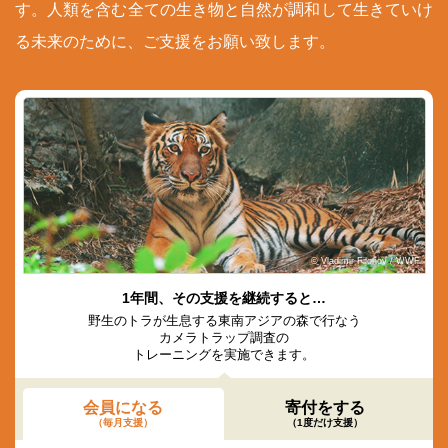
す。人類を含む全ての生き物と自然が調和して生きていけ
る未来のために、ご支援をお願い致します。
© Vladimir Filonov / WWF
1年間、その支援を継続すると…
野生のトラが生息する東南アジアの森で行なう
カメラトラップ調査の
トレーニングを実施できます。
会員になる
寄付をする
（毎月支援）
（1度だけ支援）