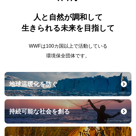
人と自然が調和して
生きられる未来を目指して
WWFは100カ国以上で活動している
環境保全団体です。
地球温暖化を防ぐ
© Elisabeth Kruger / WWF-US
持続可能な社会を創る
© Martin Harvey / WWF