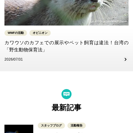
©Y.Okamoto/WWF-Japan
WWFの活動
オピニオン
カワウソのカフェでの展示やペット飼育は違法！台湾の
「野生動物保育法」
2026/07/31
最新記事
スタッフブログ
活動報告