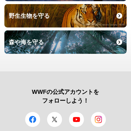
野生生物を守る
© naturepl.com / Francois Savigny / WWF
森や海を守る
© Roger Leguen / WWF
WWFの公式アカウントを
フォローしよう！
facebook
Twitter
YouTube
Instagram