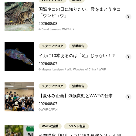
国際ネコの日に知りたい、雲をまとうネコ
「ウンピョウ」
2026/08/08
© David Lawson / WWF-UK
スタッフブログ
活動報告
イカに10本あるのは「足」じゃない！？
2026/08/07
© Magnus Lundgren / Wild Wonders of China / WWF
スタッフブログ
活動報告
【夏休み企画】気候変動とWWFの仕事
2026/08/07
©WWF-JAPAN
WWFの活動
イベント報告
公開講座「野生ネコに迫る危機とは」を開