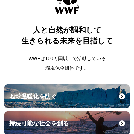
人と自然が調和して
生きられる未来を目指して
WWFは100カ国以上で活動している
環境保全団体です。
地球温暖化を防ぐ
© Elisabeth Kruger / WWF-US
持続可能な社会を創る
© Martin Harvey / WWF