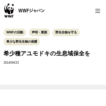
toggle
naviga
WWFの活動
声明・要請
野生生物を守る
希少な野生生物の保護
希少種アユモドキの生息域保全を
2014/04/23