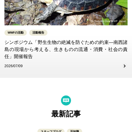
© Tomoko Oda/WWF Japan
WWFの活動
活動報告
シンポジウム「野生生物の絶滅を防ぐための約束―南西諸
島の現場から考える、生きものの流通・消費・社会の責
任」開催報告
2026/07/09
最新記事
スタッフブログ
豆知識