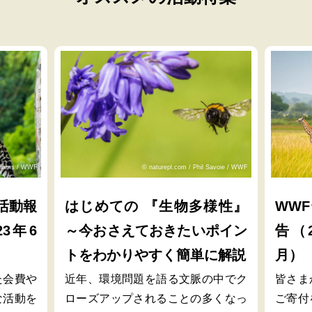
lliams / WWF
© naturepl.com / Phil Savoie / WWF
活動報
はじめての 『生物多様性』
WW
23年6
～今おさえておきたいポイン
告（2
トをわかりやすく簡単に解説
月）
た会費や
近年、環境問題を語る文脈の中でク
皆さま
な活動を
ローズアップされることの多くなっ
ご寄付