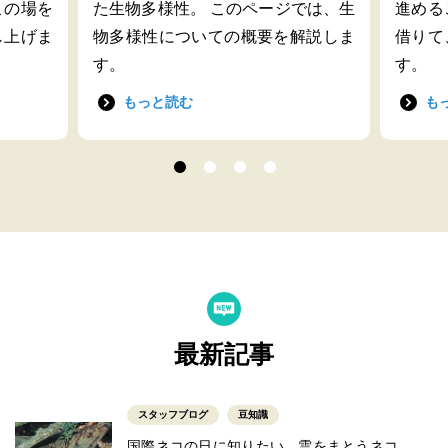
この場を
た生物多様性。 このページでは、生
進める
し上げま
物多様性についての概要を解説しま
借りて
す。
す。
もっと読む
も
最新記事
スタッフブログ
豆知識
国際ネコの日に知りたい、雲をまとうネコ