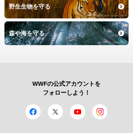
野生生物を守る
© naturepl.com / Francois Savigny / WWF
森や海を守る
© Roger Leguen / WWF
WWFの公式アカウントを
フォローしよう！
facebook
Twitter
YouTube
Instagram