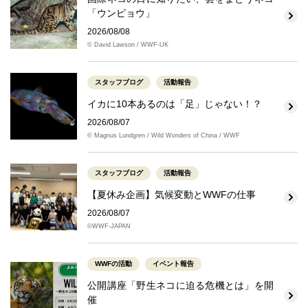
「ウンピョウ」
2026/08/08
© David Lawson / WWF-UK
スタッフブログ
活動報告
イカに10本あるのは「足」じゃない！？
2026/08/07
© Magnus Lundgren / Wild Wonders of China / WWF
スタッフブログ
活動報告
【夏休み企画】気候変動とWWFの仕事
2026/08/07
©WWF-JAPAN
WWFの活動
イベント報告
公開講座「野生ネコに迫る危機とは」を開
催