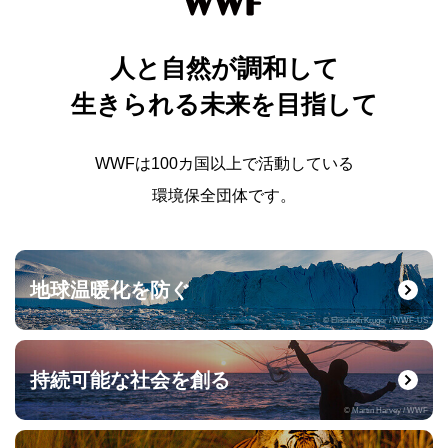
人と自然が調和して
生きられる未来を目指して
WWFは100カ国以上で活動している
環境保全団体です。
地球温暖化を防ぐ
© Elisabeth Kruger / WWF-US
持続可能な社会を創る
© Martin Harvey / WWF