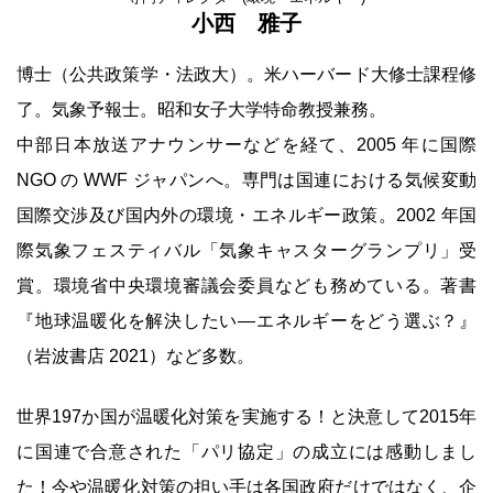
小西 雅子
博士（公共政策学・法政大）。米ハーバード大修士課程修
了。気象予報士。昭和女子大学特命教授兼務。
中部日本放送アナウンサーなどを経て、2005 年に国際
NGO の WWF ジャパンへ。専門は国連における気候変動
国際交渉及び国内外の環境・エネルギー政策。2002 年国
際気象フェスティバル「気象キャスターグランプリ」受
賞。環境省中央環境審議会委員なども務めている。著書
『地球温暖化を解決したい―エネルギーをどう選ぶ？』
（岩波書店 2021）など多数。
世界197か国が温暖化対策を実施する！と決意して2015年
に国連で合意された「パリ協定」の成立には感動しまし
た！今や温暖化対策の担い手は各国政府だけではなく、企