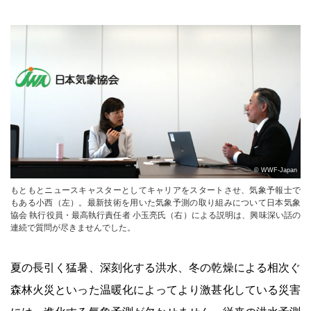
© WWF-Japan
もともとニュースキャスターとしてキャリアをスタートさせ、気象予報士で
もある小西（左）。最新技術を用いた気象予測の取り組みについて日本気象
協会 執行役員・最高執行責任者 小玉亮氏（右）による説明は、興味深い話の
連続で質問が尽きませんでした。
夏の長引く猛暑、深刻化する洪水、冬の乾燥による相次ぐ
森林火災といった温暖化によってより激甚化している災害