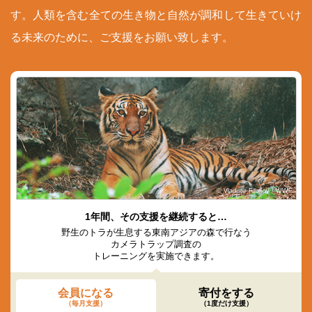
す。人類を含む全ての生き物と自然が調和して生きていけ
る未来のために、ご支援をお願い致します。
© Vladimir Filonov / WWF
1年間、その支援を継続すると…
野生のトラが生息する東南アジアの森で行なう
カメラトラップ調査の
トレーニングを実施できます。
会員になる
寄付をする
（毎月支援）
（1度だけ支援）