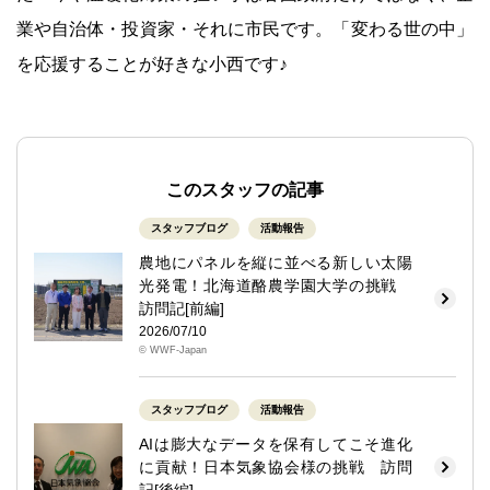
業や自治体・投資家・それに市民です。「変わる世の中」
を応援することが好きな小西です♪
このスタッフの記事
スタッフブログ
活動報告
農地にパネルを縦に並べる新しい太陽
光発電！北海道酪農学園大学の挑戦
訪問記[前編]
2026/07/10
© WWF-Japan
スタッフブログ
活動報告
AIは膨大なデータを保有してこそ進化
に貢献！日本気象協会様の挑戦 訪問
記[後編]