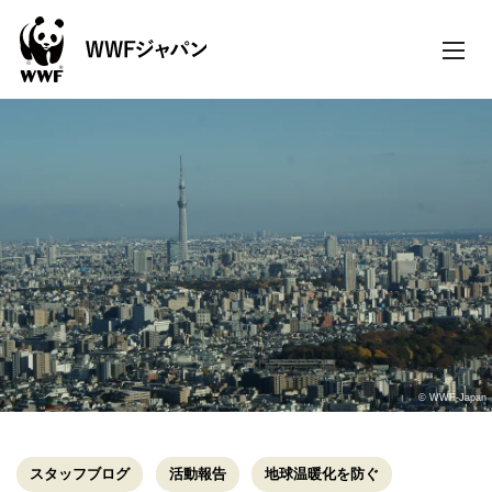
toggle
naviga
© WWF-Japan
スタッフブログ
活動報告
地球温暖化を防ぐ