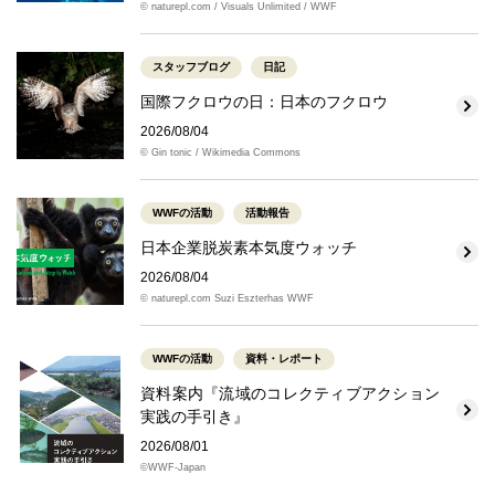
© naturepl.com / Visuals Unlimited / WWF
スタッフブログ
日記
国際フクロウの日：日本のフクロウ
2026/08/04
© Gin tonic / Wikimedia Commons
WWFの活動
活動報告
日本企業脱炭素本気度ウォッチ
2026/08/04
© naturepl.com Suzi Eszterhas WWF
WWFの活動
資料・レポート
資料案内『流域のコレクティブアクション
実践の手引き』
2026/08/01
©WWF-Japan