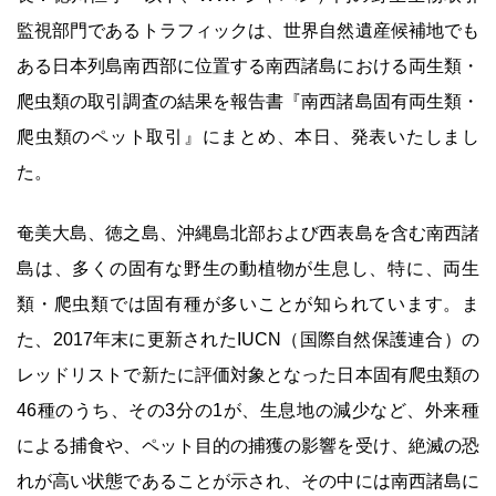
監視部門であるトラフィックは、世界自然遺産候補地でも
ある日本列島南西部に位置する南西諸島における両生類・
爬虫類の取引調査の結果を報告書『南西諸島固有両生類・
爬虫類のペット取引』にまとめ、本日、発表いたしまし
た。
奄美大島、徳之島、沖縄島北部および西表島を含む南西諸
島は、多くの固有な野生の動植物が生息し、特に、両生
類・爬虫類では固有種が多いことが知られています。ま
た、2017年末に更新されたIUCN（国際自然保護連合）の
レッドリストで新たに評価対象となった日本固有爬虫類の
46種のうち、その3分の1が、生息地の減少など、外来種
による捕食や、ペット目的の捕獲の影響を受け、絶滅の恐
れが高い状態であることが示され、その中には南西諸島に