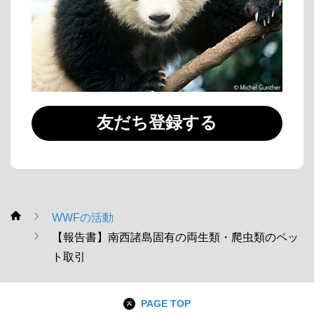
友だち登録する
WWFの活動
WWF
【報告書】南西諸島固有の両生類・爬虫類のペッ
ト取引
PAGE TOP