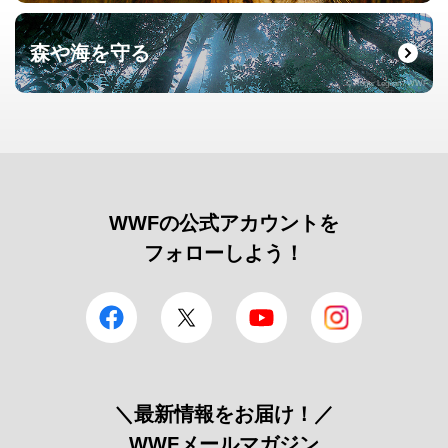
森や海を守る
© Roger Leguen / WWF
WWFの公式アカウントを
フォローしよう！
facebook
Twitter
YouTube
Instagram
＼最新情報をお届け！／
WWFメールマガジン