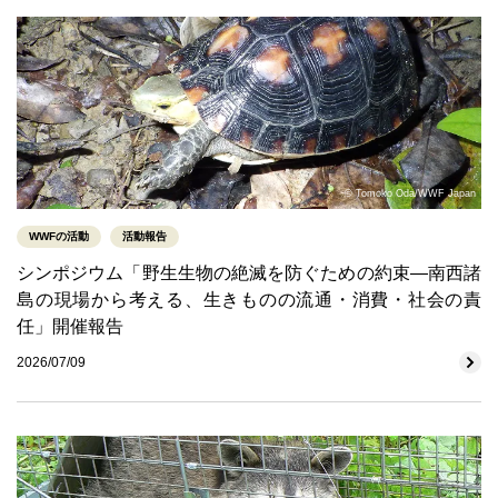
© Tomoko Oda/WWF Japan
WWFの活動
活動報告
シンポジウム「野生生物の絶滅を防ぐための約束―南西諸
島の現場から考える、生きものの流通・消費・社会の責
任」開催報告
2026/07/09