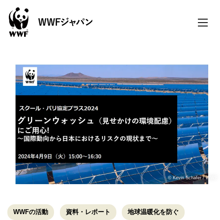
toggle
naviga
© Kevin Schafer / WWF
WWFの活動
資料・レポート
地球温暖化を防ぐ