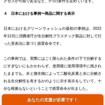
クセスが可能であるなど、5つの要件を定めています。
４ 日本における事例〜商品に関する表示
日本におけるグリーンウォッシュの最初の事例は、2022
年12月に消費者庁が生分解性プラスチック製品に対して行
った景表法に基づく措置命令です。
この事例では、実際にはごく限られた条件の下で分解する
にすぎないにもかかわらず、使用後に使用環境中に残され
たままでも、水と微生物によって二酸化炭素と水に分解さ
れる生分解性を有するかのように示す表示をしていて、十
分な根拠もないということで措置命令が出ました。
これは、環境負荷低減に関する製品特徴（品質）の表示
あなたの支援が必要です！
が、裏づけする実証データを欠いていた事例で、消費者庁