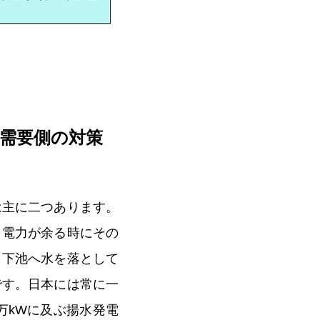
需要側の対策
は主に二つあります。
、電力が余る時にその
ら下池へ水を落として
です。日本には常に一
万kWに及ぶ揚水発電