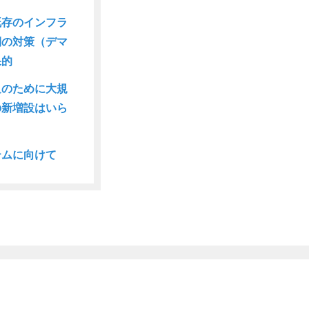
既存のインフラ
側の対策（デマ
果的
迫のために大規
の新増設はいら
テムに向けて