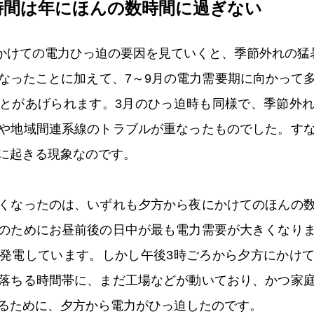
時間は年にほんの数時間に過ぎない
日にかけての電力ひっ迫の要因を見ていくと、季節外れの猛
なったことに加えて、7～9月の電力需要期に向かって
とがあげられます。3月のひっ迫時も同様で、季節外
や地域間連系線のトラブルが重なったものでした。す
に起きる現象なのです。
くなったのは、いずれも夕方から夜にかけてのほんの
のためにお昼前後の日中が最も電力需要が大きくなり
発電しています。しかし午後3時ごろから夕方にかけ
落ちる時間帯に、まだ工場などが動いており、かつ家
るために、夕方から電力がひっ迫したのです。