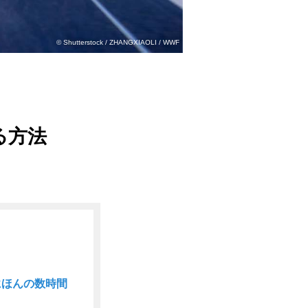
© Shutterstock / ZHANGXIAOLI / WWF
る方法
にほんの数時間