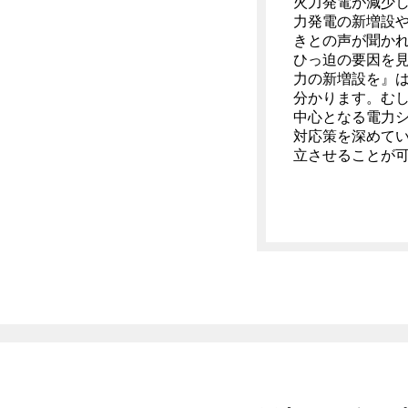
火力発電が減少
力発電の新増設
きとの声が聞か
ひっ迫の要因を
力の新増設を』
分かります。む
中心となる電力
対応策を深めて
立させることが