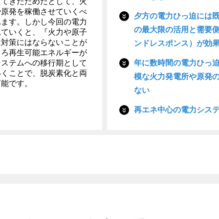
してきたためだとして、火
や原発を稼働させていくべ
夕方の電力ひっ迫には
れます。しかし今回の電力
の最大限の活用と需要
見ていくと、『火力や原子
は対策にはならないことが
ンドレスポンス）が効
しろ再生可能エネルギーが
システムへの移行期として
年に数時間の電力ひっ
いくことで、脱炭素化と両
模な火力発電所や原発
可能です。
ない
再エネ中心の電力シス