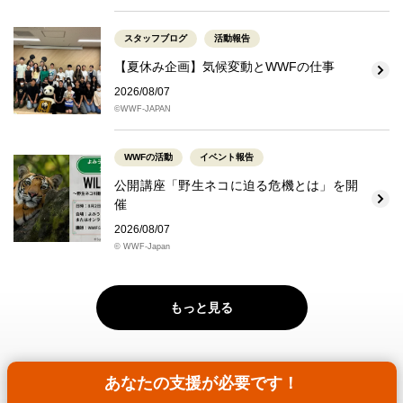
スタッフブログ
活動報告
【夏休み企画】気候変動とWWFの仕事
2026/08/07
©WWF-JAPAN
WWFの活動
イベント報告
公開講座「野生ネコに迫る危機とは」を開
催
2026/08/07
© WWF-Japan
もっと見る
あなたの支援が必要です！