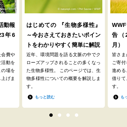
lliams / WWF
© naturepl.com / Phil Savoie / WWF
活動報
はじめての 『生物多様性』
WW
23年6
～今おさえておきたいポイン
告（2
トをわかりやすく簡単に解説
月）
た会費や
近年、環境問題を語る文脈の中でク
皆さま
な活動を
ローズアップされることの多くなっ
ご寄付
この場を
た生物多様性。 このページでは、生
進める
し上げま
物多様性についての概要を解説しま
借りて
す。
す。
もっと読む
も