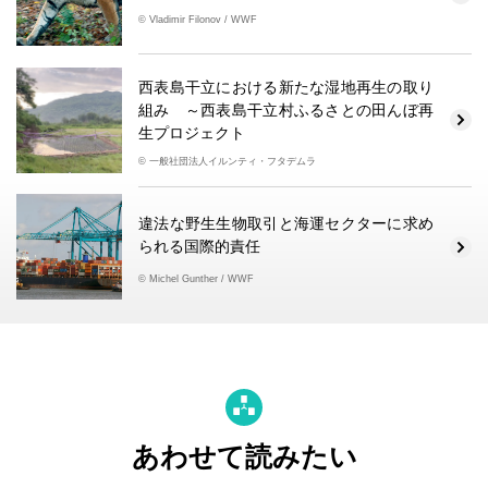
© Vladimir Filonov / WWF
西表島干立における新たな湿地再生の取り
組み ～西表島干立村ふるさとの田んぼ再
生プロジェクト
© 一般社団法人イルンティ・フタデムラ
違法な野生生物取引と海運セクターに求め
られる国際的責任
© Michel Gunther / WWF
あわせて読みたい