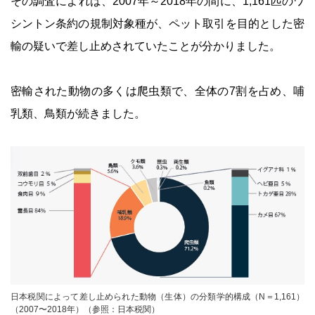
その調査によれば、2007年～2018年の間に、1,161匹のワ
シントン条約の規制対象種が、ペット取引を目的とした密
輸の疑いで差し止めされていたことが分かりました。
密輸された動物の多くは爬虫類で、全体の7割を占め、哺
乳類、鳥類が続きました。
日本税関によって差し止められた動物（生体）の分類学的構成（N＝1,161）
（2007〜2018年）（参照：日本税関）