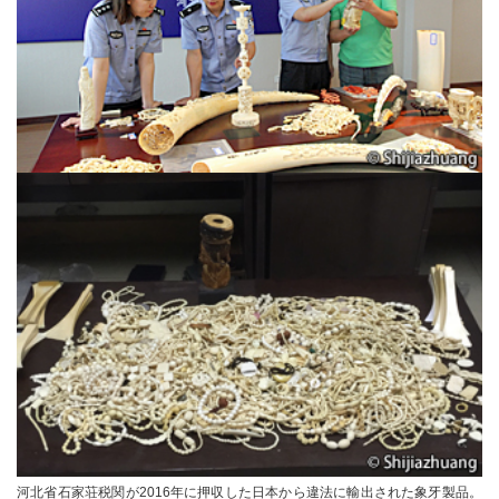
河北省石家荘税関が2016年に押収した日本から違法に輸出された象牙製品。