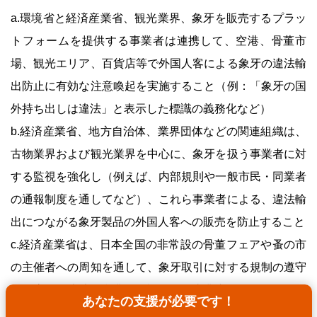
a.環境省と経済産業省、観光業界、象牙を販売するプラッ
トフォームを提供する事業者は連携して、空港、骨董市
場、観光エリア、百貨店等で外国人客による象牙の違法輸
出防止に有効な注意喚起を実施すること（例：「象牙の国
外持ち出しは違法」と表示した標識の義務化など）
b.経済産業省、地方自治体、業界団体などの関連組織は、
古物業界および観光業界を中心に、象牙を扱う事業者に対
する監視を強化し（例えば、内部規則や一般市民・同業者
の通報制度を通してなど）、これら事業者による、違法輸
出につながる象牙製品の外国人客への販売を防止すること
c.経済産業省は、日本全国の非常設の骨董フェアや蚤の市
の主催者への周知を通して、象牙取引に対する規制の遵守
を徹底し、違法な営業が確認された事業者に行政処分など
あなたの支援が必要です！
の罰則を科すこと