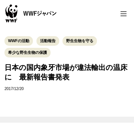
toggle
naviga
WWFの活動
活動報告
野生生物を守る
希少な野生生物の保護
日本の国内象牙市場が違法輸出の温床
に 最新報告書発表
2017/12/20