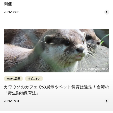
開催！
2026/08/06
©Y.Okamoto/WWF-Japan
WWFの活動
オピニオン
カワウソのカフェでの展示やペット飼育は違法！台湾の
「野生動物保育法」
2026/07/31