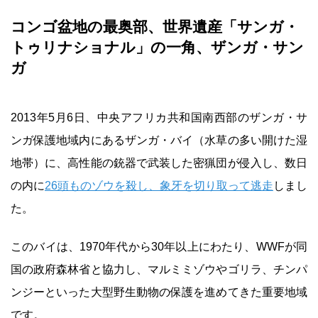
コンゴ盆地の最奥部、世界遺産「サンガ・
トゥリナショナル」の一角、ザンガ・サン
ガ
2013年5月6日、中央アフリカ共和国南西部のザンガ・サ
ンガ保護地域内にあるザンガ・バイ（水草の多い開けた湿
地帯）に、高性能の銃器で武装した密猟団が侵入し、数日
の内に
26頭ものゾウを殺し、象牙を切り取って逃走
しまし
た。
このバイは、1970年代から30年以上にわたり、WWFが同
国の政府森林省と協力し、マルミミゾウやゴリラ、チンパ
ンジーといった大型野生動物の保護を進めてきた重要地域
です。