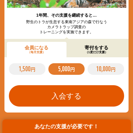
© Vladimir Filonov / WWF
1年間、その支援を継続すると…
野生のトラが生息する東南アジアの森で行なう
カメラトラップ調査の
トレーニングを実施できます。
会員になる
寄付をする
（毎月支援）
（1度だけ支援）
1,500
5,000
10,000
円
円
円
あなたの支援が必要です！
遺贈遺言・高額寄付に関するご相談は
こちら