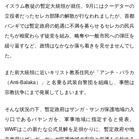
イスラム教徒の暫定大統領が就任。9月にはクーデターの
立役者だったセレカ部隊の解散が行なわれましたが、首都
バンギでは暫定政府の処遇に不満を募らせるセレカの民兵
たちが相変わらず徒党を組み、略奪や一般市民への弾圧を
繰り返すなど、政情はなかなか落ち着きを見せませんでし
た。
また前大統領に近いキリスト教系住民が「アンチ・バラカ
（Anti-Balaka）」と名乗る武装自警団を組織し、事態は
宗教抗争にまで発展してしまいます。
そんな状況の下、暫定政府はザンガ・サンガ保護地域の入
り口であるバヤンガを、軍事地域に指定すると発表。
WWFはこの新たな公式見解を足掛かりに、暫定政府や地