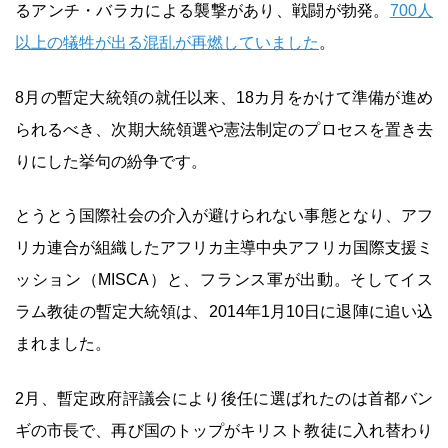
るアンチ・バラカによる襲撃があり、戦闘が勃発。
700人
以上の犠牲が出る混乱が再燃していました
。
8月の暫定大統領の就任以来、18カ月をかけて準備が進め
られるべき、次期大統領選や憲法制定のプロセスを置き去
りにした挙句の紛争です。
とうとう国際社会の介入が避けられない事態となり、アフ
リカ連合が組織したアフリカ主導中央アフリカ国際支援ミ
ッション（MISCA）と、フランス軍が出動。そしてイス
ラム教徒の暫定大統領は、2014年1月10日に退陣に追い込
まれました。
2月、暫定政府評議会により後任に選ばれたのは首都バン
ギの市長で、再び国のトップがキリスト教徒に入れ替わり