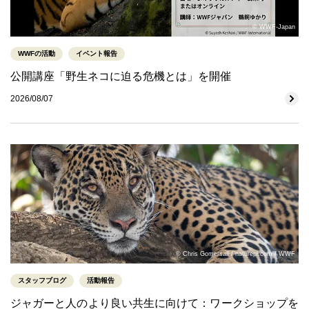
© WWF-Japan
WWFの活動
イベント報告
公開講座「野生ネコに迫る危機とは」を開催
2026/08/07
© Chris Gomersall / naturepl.com / WWF
スタッフブログ
活動報告
ジャガーと人のより良い共生に向けて：ワークショップを