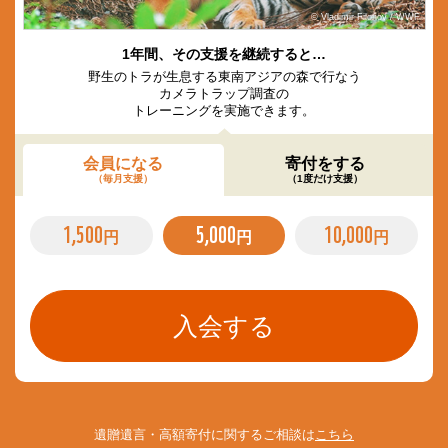
© Vladimir Filonov / WWF
1年間、その支援を継続すると…
野生のトラが生息する東南アジアの森で行なう
カメラトラップ調査の
トレーニングを実施できます。
会員になる
寄付をする
（毎月支援）
（1度だけ支援）
1,500
5,000
10,000
円
円
円
遺贈遺言・高額寄付に関するご相談は
こちら