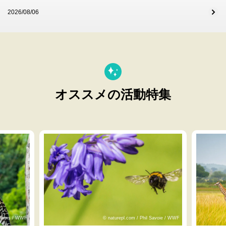
2026/08/06
オススメの活動特集
lliams / WWF
© naturepl.com / Phil Savoie / WWF