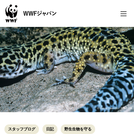
toggle
naviga
© David Lawson / WWF-UK
スタッフブログ
日記
野生生物を守る