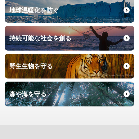
地球温暖化を防ぐ
© Elisabeth Kruger / WWF-US
持続可能な社会を創る
© Martin Harvey / WWF
野生生物を守る
© naturepl.com / Francois Savigny / WWF
森や海を守る
© Roger Leguen / WWF