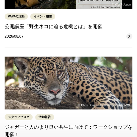
© WWF-Japan
WWFの活動
イベント報告
公開講座「野生ネコに迫る危機とは」を開催
2026/08/07
© Chris Gomersall / naturepl.com / WWF
スタッフブログ
活動報告
ジャガーと人のより良い共生に向けて：ワークショップを
開催！