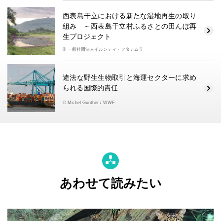
西表島干立における新たな湿地再生の取り
組み ～西表島干立村ふるさとの田んぼ再
生プロジェクト
© 一般社団法人イルンティ・フタデムラ
違法な野生生物取引と海運セクターに求め
られる国際的責任
© Michel Gunther / WWF
あわせて読みたい