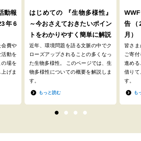
活動報
はじめての 『生物多様性』
WW
23年6
～今おさえておきたいポイン
告（2
トをわかりやすく簡単に解説
月）
た会費や
近年、環境問題を語る文脈の中でク
皆さま
な活動を
ローズアップされることの多くなっ
ご寄付
この場を
た生物多様性。 このページでは、生
進める
し上げま
物多様性についての概要を解説しま
借りて
す。
す。
もっと読む
も