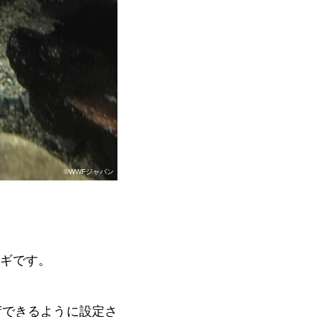
©WWFジャパン
ナギです。
荷できるように設定さ