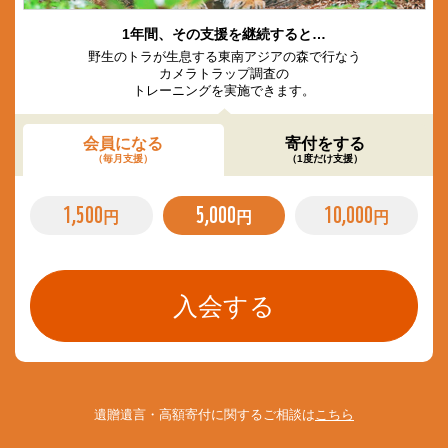
1年間、その支援を継続すると…
野生のトラが生息する東南アジアの森で行なう
カメラトラップ調査の
トレーニングを実施できます。
会員になる
寄付をする
（毎月支援）
（1度だけ支援）
1,500
5,000
10,000
円
円
円
遺贈遺言・高額寄付に関するご相談は
こちら