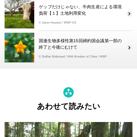
ゲップだけじゃない、牛肉生産による環境
負荷【１】土地利用変化
© Jason Houston / WWF-US
国連生物多様性第15回締約国会議第一部の
終了と今後にむけて
© Staffan Widstrand / Wild Wonders of China / WWF
あわせて読みたい