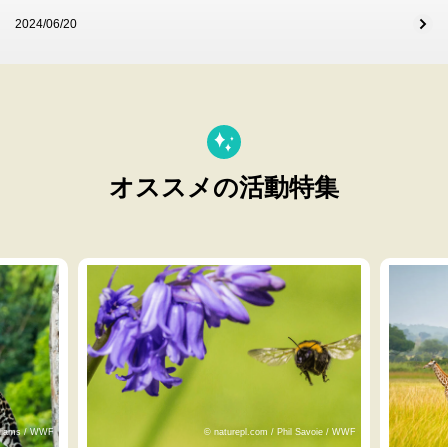
2024/06/20
オススメの活動特集
lliams / WWF
© naturepl.com / Phil Savoie / WWF