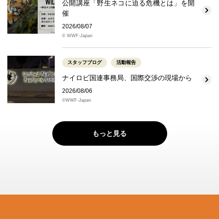
公開講座「野生ネコに迫る危機とは」を開
催
2026/08/07
© WWF-Japan
スタッフブログ
活動報告
ナイロビ国連事務局、国際交渉の現場から
2026/08/06
©WWF-Japan
もっと見る