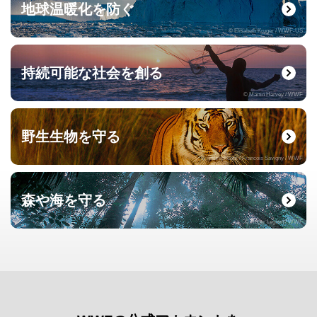
地球温暖化を防ぐ
© Elisabeth Kruger / WWF-US
持続可能な社会を創る
© Martin Harvey / WWF
野生生物を守る
© naturepl.com / Francois Savigny / WWF
森や海を守る
© Roger Leguen / WWF