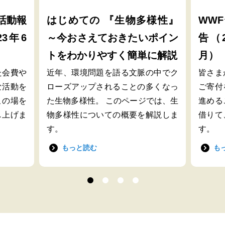
活動報
はじめての 『生物多様性』
WW
23年6
～今おさえておきたいポイン
告（2
トをわかりやすく簡単に解説
月）
た会費や
近年、環境問題を語る文脈の中でク
皆さま
な活動を
ローズアップされることの多くなっ
ご寄付
この場を
た生物多様性。 このページでは、生
進める
し上げま
物多様性についての概要を解説しま
借りて
す。
す。
もっと読む
も