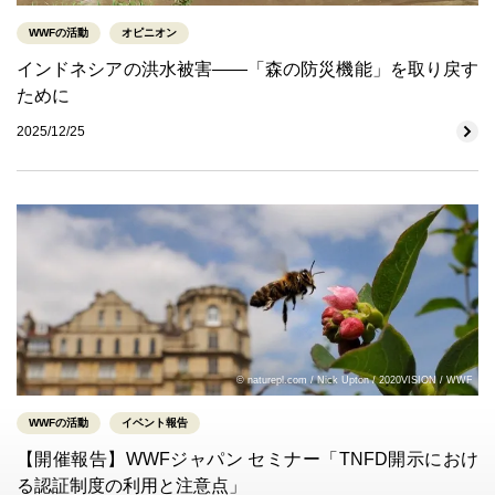
WWFの活動
オピニオン
インドネシアの洪水被害――「森の防災機能」を取り戻す
ために
2025/12/25
© naturepl.com / Nick Upton / 2020VISION / WWF
WWFの活動
イベント報告
【開催報告】WWFジャパン セミナー「TNFD開示におけ
る認証制度の利用と注意点」