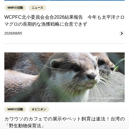
WWFの活動
ニュース
WCPFC北小委員会会合2026結果報告 今年も太平洋クロ
マグロの長期的な漁獲戦略に合意できず
2026/08/05
©Y.Okamoto/WWF-Japan
WWFの活動
オピニオン
カワウソのカフェでの展示やペット飼育は違法！台湾の
「野生動物保育法」