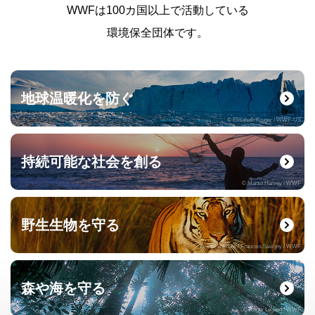
WWFは100カ国以上で活動している
環境保全団体です。
地球温暖化を防ぐ
© Elisabeth Kruger / WWF-US
持続可能な社会を創る
© Martin Harvey / WWF
野生生物を守る
© naturepl.com / Francois Savigny / WWF
森や海を守る
© Roger Leguen / WWF