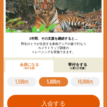
© Vladimir Filonov / WWF
1年間、その支援を継続すると…
野生のトラが生息する東南アジアの森で行なう
カメラトラップ調査の
トレーニングを実施できます。
会員になる
寄付をする
（毎月支援）
（1度だけ支援）
1,500
5,000
10,000
円
円
円