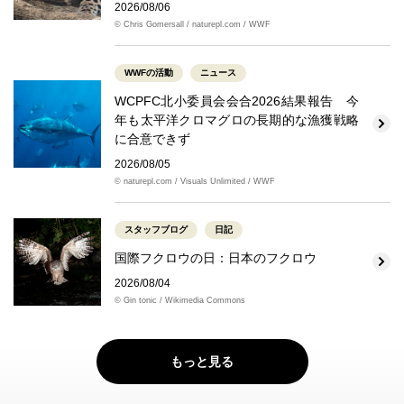
2026/08/06
© Chris Gomersall / naturepl.com / WWF
WWFの活動
ニュース
WCPFC北小委員会会合2026結果報告 今
年も太平洋クロマグロの長期的な漁獲戦略
に合意できず
2026/08/05
© naturepl.com / Visuals Unlimited / WWF
スタッフブログ
日記
国際フクロウの日：日本のフクロウ
2026/08/04
© Gin tonic / Wikimedia Commons
もっと見る