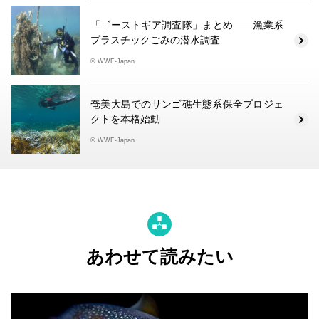
「ゴーストギア調査隊」まとめ――漁業系
プラスチックごみの潜水調査
© WWF-Japan
奄美大島でのサンゴ礁生態系保全プロジェ
クトを本格始動
© WWF-Japan
あわせて読みたい