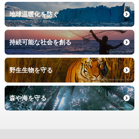
地球温暖化を防ぐ
© Elisabeth Kruger / WWF-US
持続可能な社会を創る
© Martin Harvey / WWF
野生生物を守る
© naturepl.com / Francois Savigny / WWF
森や海を守る
© Roger Leguen / WWF