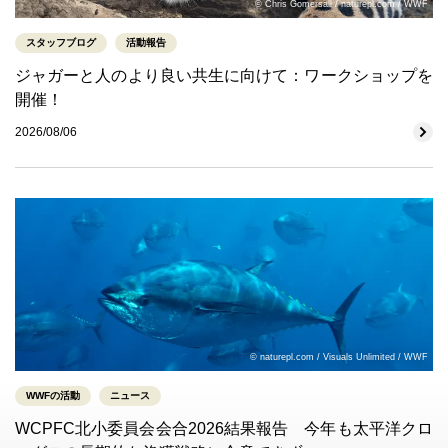
© Chris Gomersall / naturepl.com / WWF
スタッフブログ
活動報告
ジャガーと人のより良い共生に向けて：ワークショップを
開催！
2026/08/06
© naturepl.com / Visuals Unlimited / WWF
WWFの活動
ニュース
WCPFC北小委員会会合2026結果報告 今年も太平洋クロ