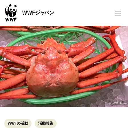
toggle
naviga
© WWF Japan
WWFの活動
活動報告