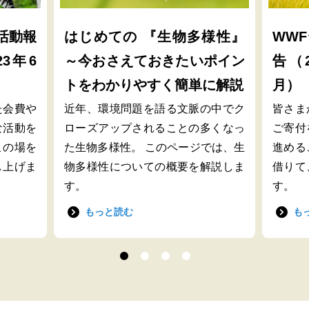
活動報
はじめての 『生物多様性』
WW
23年6
～今おさえておきたいポイン
告（2
トをわかりやすく簡単に解説
月）
た会費や
近年、環境問題を語る文脈の中でク
皆さま
な活動を
ローズアップされることの多くなっ
ご寄付
この場を
た生物多様性。 このページでは、生
進める
し上げま
物多様性についての概要を解説しま
借りて
す。
す。
もっと読む
も