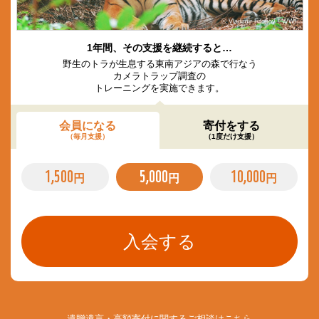
© Vladimir Filonov / WWF
1年間、その支援を継続すると…
野生のトラが生息する東南アジアの森で行なう
カメラトラップ調査の
トレーニングを実施できます。
会員になる
寄付をする
（毎月支援）
（1度だけ支援）
1,500
5,000
10,000
円
円
円
遺贈遺言・高額寄付に関するご相談は
こちら