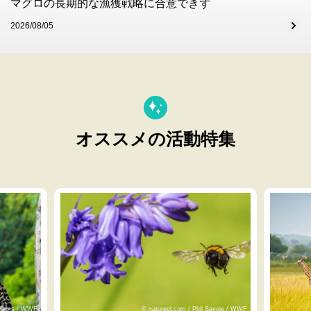
マグロの長期的な漁獲戦略に合意できず
2026/08/05
オススメの活動特集
lliams / WWF
© naturepl.com / Phil Savoie / WWF