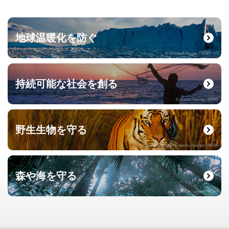
地球温暖化を防ぐ
© Elisabeth Kruger / WWF-US
持続可能な社会を創る
© Martin Harvey / WWF
野生生物を守る
© naturepl.com / Francois Savigny / WWF
森や海を守る
© Roger Leguen / WWF