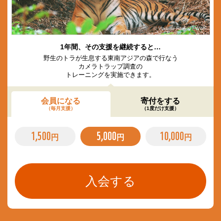
© Vladimir Filonov / WWF
1年間、その支援を継続すると…
野生のトラが生息する東南アジアの森で行なう
カメラトラップ調査の
トレーニングを実施できます。
会員になる
寄付をする
（毎月支援）
（1度だけ支援）
1,500
5,000
10,000
円
円
円