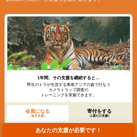
© Vladimir Filonov / WWF
1年間、その支援を継続すると…
野生のトラが生息する東南アジアの森で行なう
カメラトラップ調査の
トレーニングを実施できます。
会員になる
寄付をする
（毎月支援）
（1度だけ支援）
1,500
5,000
10,000
あなたの支援が必要です！
円
円
円