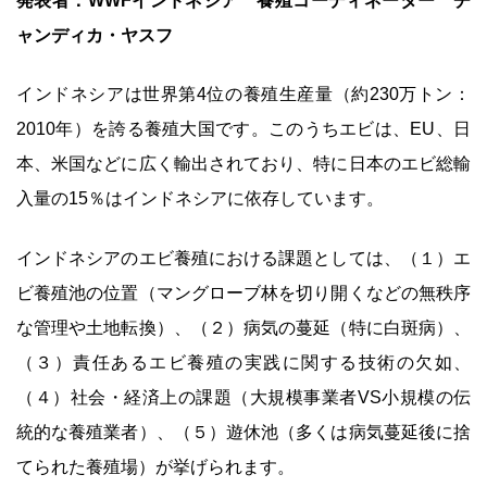
発表者：WWFインドネシア 養殖コーディネーター チ
ャンディカ・ヤスフ
インドネシアは世界第4位の養殖生産量（約230万トン：
2010年）を誇る養殖大国です。このうちエビは、EU、日
本、米国などに広く輸出されており、特に日本のエビ総輸
入量の15％はインドネシアに依存しています。
インドネシアのエビ養殖における課題としては、（１）エ
ビ養殖池の位置（マングローブ林を切り開くなどの無秩序
な管理や土地転換）、（２）病気の蔓延（特に白斑病）、
（３）責任あるエビ養殖の実践に関する技術の欠如、
（４）社会・経済上の課題（大規模事業者VS小規模の伝
統的な養殖業者）、（５）遊休池（多くは病気蔓延後に捨
てられた養殖場）が挙げられます。