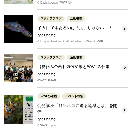
© David Lawson / WWF-UK
スタッフブログ
活動報告
イカに10本あるのは「足」じゃない！？
2026/08/07
© Magnus Lundgren / Wild Wonders of China / WWF
スタッフブログ
活動報告
【夏休み企画】気候変動とWWFの仕事
2026/08/07
©WWF-JAPAN
WWFの活動
イベント報告
公開講座「野生ネコに迫る危機とは」を開
催
2026/08/07
© WWF-Japan