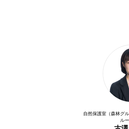
自然保護室（森林グ
ル
古澤