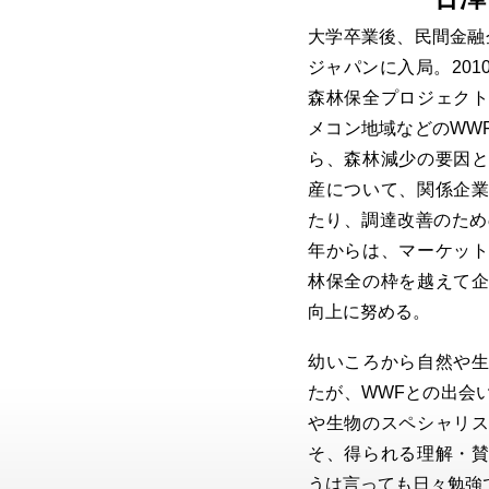
大学卒業後、民間金融
ジャパンに入局。20
森林保全プロジェク
メコン地域などのWW
ら、森林減少の要因
産について、関係企
たり、調達改善のため
年からは、マーケッ
林保全の枠を越えて
向上に努める。
幼いころから自然や
たが、WWFとの出会
や生物のスペシャリ
そ、得られる理解・
うは言っても日々勉強