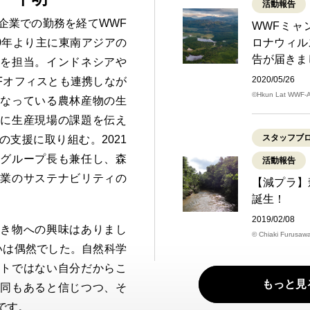
活動報告
企業での勤務を経てWWF
WWFミャ
10年より主に東南アジアの
ロナウィル
告が届きま
トを担当。インドネシアや
2020/05/26
Fオフィスとも連携しなが
©Hkun Lat WWF-
となっている農林産物の生
業に生産現場の課題を伝え
スタッフブ
の支援に取り組む。2021
トグループ長も兼任し、森
活動報告
企業のサステナビリティの
【減プラ】
誕生！
2019/02/08
生き物への興味はありまし
© Chiaki Furusaw
いは偶然でした。自然科学
ストではない自分だからこ
もっと見
賛同もあると信じつつ、そ
です。