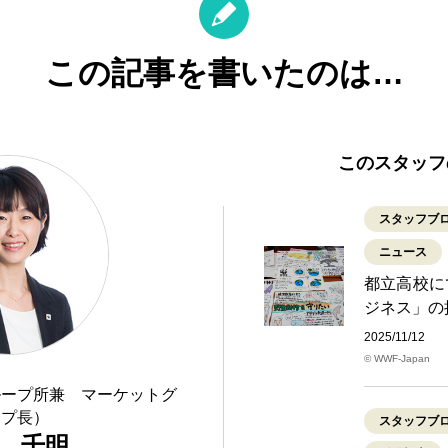
この記事を書いたのは…
このスタッフ
スタッフブ
ニュース
都立高校に
ジネス」の
2025/11/12
© WWF-Japan
ループ所兼 マーケットグ
ープ長）
スタッフブ
 千明