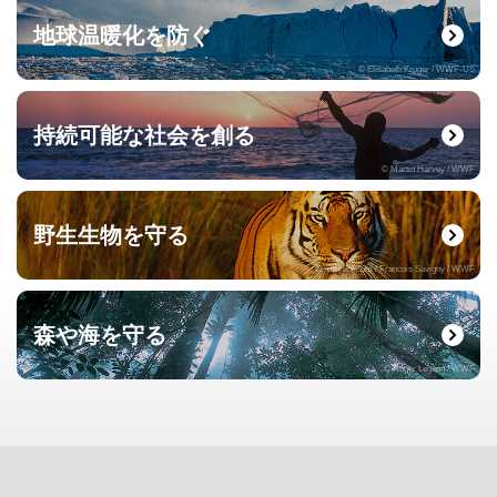
地球温暖化を防ぐ
© Elisabeth Kruger / WWF-US
持続可能な社会を創る
© Martin Harvey / WWF
野生生物を守る
© naturepl.com / Francois Savigny / WWF
森や海を守る
© Roger Leguen / WWF