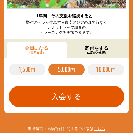
© Vladimir Filonov / WWF
1年間、その支援を継続すると…
野生のトラが生息する東南アジアの森で行なう
カメラトラップ調査の
トレーニングを実施できます。
会員になる
寄付をする
（毎月支援）
（1度だけ支援）
1,500
5,000
10,000
円
円
円
遺贈遺言・高額寄付に関するご相談は
こちら