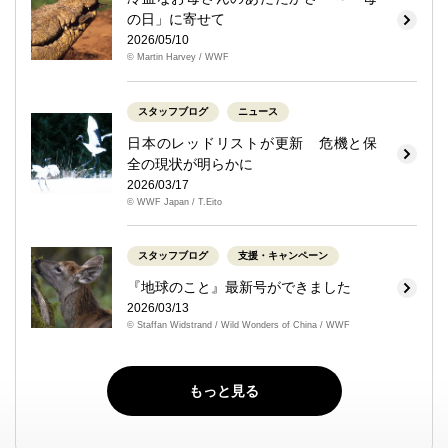
の日」に寄せて
2026/05/10
© Martin Harvey / WWF
スタッフブログ
ニュース
日本のレッドリストが更新 危機と保
全の現状が明らかに
2026/03/17
© WWF Japan / T.Eito
スタッフブログ
支援・キャンペーン
『地球のこと』最新号ができました
2026/03/13
© Staffan Widstrand / Wild Wonders of China / WWF
もっと見る