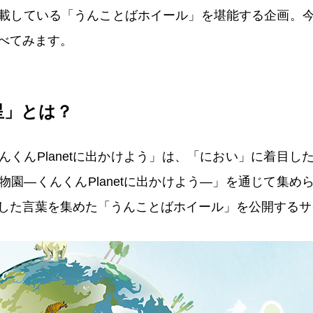
載している「うんことばホイール」を堪能する企画。
べてみます。
星」とは？
んくんPlanetに出かけよう」は、「におい」に着目し
物園―くんくんPlanetに出かけよう―」を通じて集め
した言葉を集めた「うんことばホイール」を公開するサ