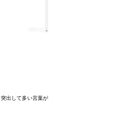
©WWF Japan
て突出して多い言葉が