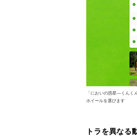
「においの惑星―くんくん
ホイールを選びます
トラを異なる