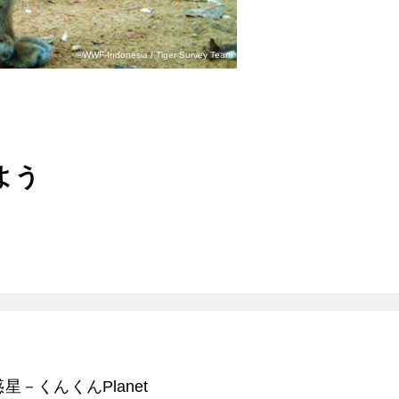
©WWF-Indonesia / Tiger Survey Team
よう
くんくんPlanet