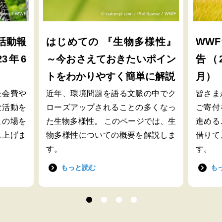
lliams / WWF
© naturepl.com / Phil Savoie / WWF
活動報
はじめての 『生物多様性』
WW
23年6
～今おさえておきたいポイン
告（2
トをわかりやすく簡単に解説
月）
た会費や
近年、環境問題を語る文脈の中でク
皆さま
な活動を
ローズアップされることの多くなっ
ご寄付
この場を
た生物多様性。 このページでは、生
進める
し上げま
物多様性についての概要を解説しま
借りて
す。
す。
もっと読む
も