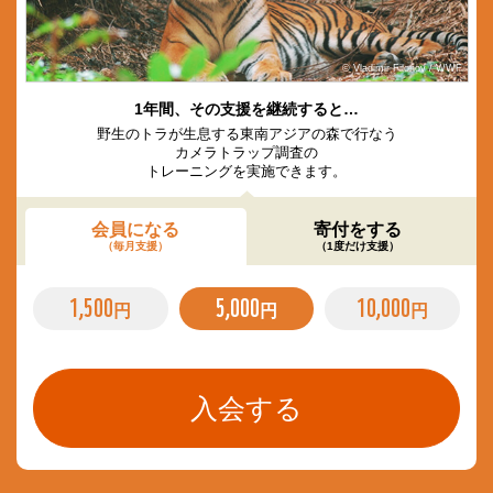
© Vladimir Filonov / WWF
1年間、その支援を継続すると…
野生のトラが生息する東南アジアの森で行なう
カメラトラップ調査の
トレーニングを実施できます。
会員になる
寄付をする
（毎月支援）
（1度だけ支援）
1,500
5,000
10,000
円
円
円