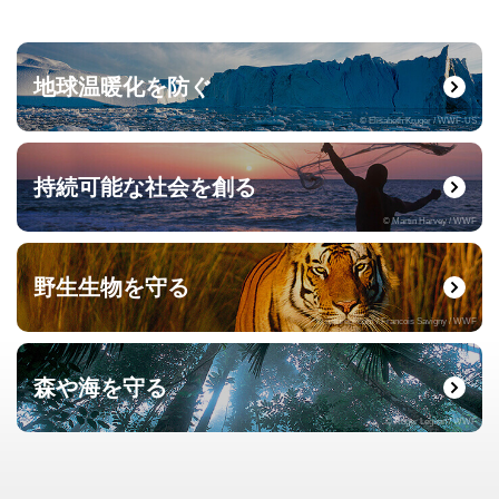
地球温暖化を防ぐ
© Elisabeth Kruger / WWF-US
持続可能な社会を創る
© Martin Harvey / WWF
野生生物を守る
© naturepl.com / Francois Savigny / WWF
森や海を守る
© Roger Leguen / WWF