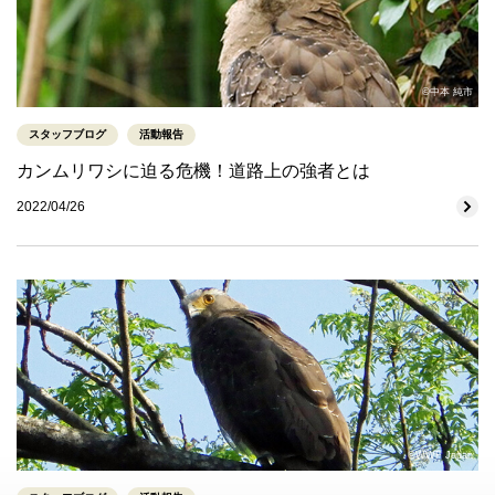
©中本 純市
スタッフブログ
活動報告
カンムリワシに迫る危機！道路上の強者とは
2022/04/26
©WWF Japan