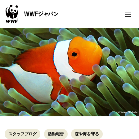
toggle
naviga
©Seiko Nishida
スタッフブログ
活動報告
森や海を守る