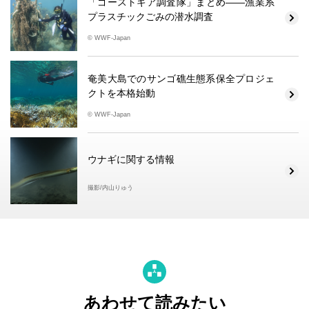
「ゴーストギア調査隊」まとめ――漁業系
プラスチックごみの潜水調査
© WWF-Japan
奄美大島でのサンゴ礁生態系保全プロジェ
クトを本格始動
© WWF-Japan
ウナギに関する情報
撮影/内山りゅう
あわせて読みたい