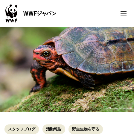
toggle
naviga
©Nozomi Murayama
スタッフブログ
活動報告
野生生物を守る