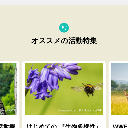
オススメの活動特集
lliams / WWF
© naturepl.com / Phil Savoie / WWF
活動報
はじめての 『生物多様性』
WW