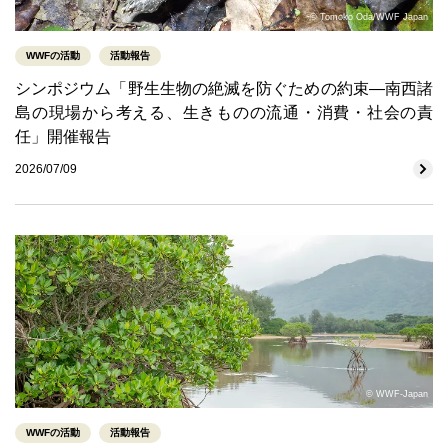
© Tomoko Oda/WWF Japan
WWFの活動
活動報告
シンポジウム「野生生物の絶滅を防ぐための約束―南西諸
島の現場から考える、生きものの流通・消費・社会の責
任」開催報告
2026/07/09
© WWF-Japan
WWFの活動
活動報告