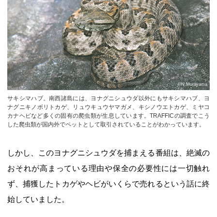
©N.Murayama
サキシマハブ。南西諸島には、ヨナグニシュウダ以外にもサキシマハブ、ヨ
ナグニキノボリトカゲ、リュウキュウヤマガメ、キシノウエトカゲ、ミヤコ
カナヘビなど多くの固有の爬虫類が生息しています。TRAFFICの調査でこう
した爬虫類が国内外でペットとして取引されていることがわかっています。
しかし、このヨナグニシュウダを捕まえる番組は、絶滅の
おそれが高まっている理由や保全の必要性には一切触れ
ず、捕獲したトカゲやヘビがいくらで売れるという話に終
始していました。