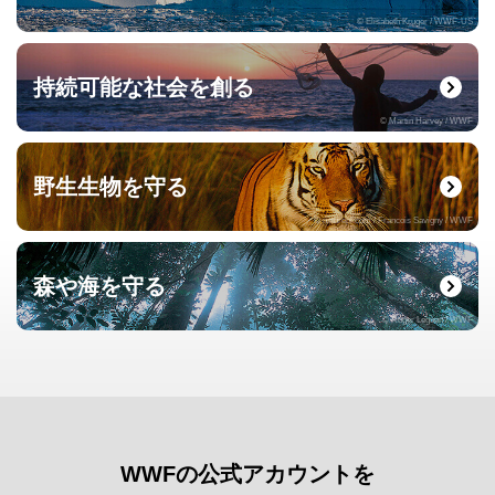
© Elisabeth Kruger / WWF-US
持続可能な社会を創る
© Martin Harvey / WWF
野生生物を守る
© naturepl.com / Francois Savigny / WWF
森や海を守る
© Roger Leguen / WWF
WWFの公式アカウントを