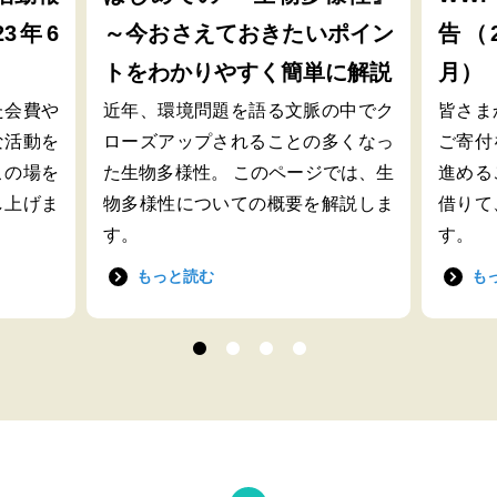
23年6
～今おさえておきたいポイン
告（2
トをわかりやすく簡単に解説
月）
た会費や
近年、環境問題を語る文脈の中でク
皆さま
な活動を
ローズアップされることの多くなっ
ご寄付
この場を
た生物多様性。 このページでは、生
進める
し上げま
物多様性についての概要を解説しま
借りて
す。
す。
もっと読む
も