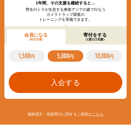
1年間、その支援を継続すると…
野生のトラが生息する東南アジアの森で行なう
カメラトラップ調査の
トレーニングを実施できます。
会員になる
寄付をする
（毎月支援）
（1度だけ支援）
1,500
5,000
10,000
円
円
円
遺贈遺言・高額寄付に関するご相談は
こちら