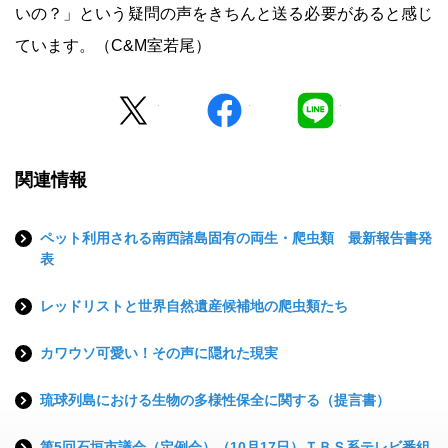
いの？」という疑問の声をきちんと送る必要があると感じ
ています。（C&M室若尾）
Twitter
facebook
LINE
関連情報
ペット利用される南西諸島固有の両生・爬虫類 最新報告書発
表
レッドリストと世界自然遺産候補地の爬虫類たち
カワウソ可愛い！その声に隠れた現実
琉球列島における生物の多様性保全に関する（提言書）
第5回石垣市議会（定例会）（10月17日）ＴＢＳ系テレビ番組