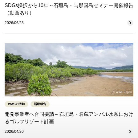
SDGs採択から10年～石垣島・与那国島セミナー開催報告
（動画あり）
2026/06/23
© WWF-Japan
WWFの活動
活動報告
開発事業者へ合同要請～石垣島・名蔵アンパル水系におけ
るゴルフリゾート計画
2026/04/20