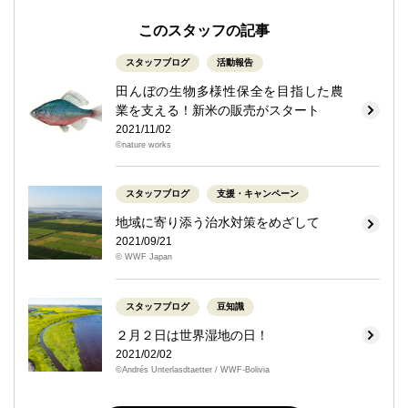
このスタッフの記事
スタッフブログ
活動報告
田んぼの生物多様性保全を目指した農
業を支える！新米の販売がスタート
2021/11/02
©nature works
スタッフブログ
支援・キャンペーン
地域に寄り添う治水対策をめざして
2021/09/21
© WWF Japan
スタッフブログ
豆知識
２月２日は世界湿地の日！
2021/02/02
©Andrés Unterlasdtaetter / WWF-Bolivia