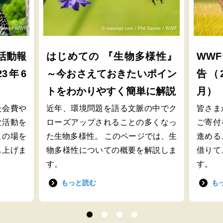
lliams / WWF
© naturepl.com / Phil Savoie / WWF
活動報
はじめての 『生物多様性』
WW
23年6
～今おさえておきたいポイン
告（2
トをわかりやすく簡単に解説
月）
た会費や
近年、環境問題を語る文脈の中でク
皆さま
な活動を
ローズアップされることの多くなっ
ご寄付
この場を
た生物多様性。 このページでは、生
進める
し上げま
物多様性についての概要を解説しま
借りて
す。
す。
もっと読む
も