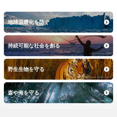
地球温暖化を防ぐ
© Elisabeth Kruger / WWF-US
持続可能な社会を創る
© Martin Harvey / WWF
野生生物を守る
© naturepl.com / Francois Savigny / WWF
森や海を守る
© Roger Leguen / WWF