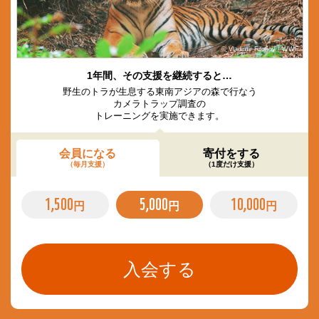
© Vladimir Filonov / WWF
1年間、その支援を継続すると…
野生のトラが生息する東南アジアの森で行なう
カメラトラップ調査の
トレーニングを実施できます。
会員になる
寄付をする
（毎月支援）
（1度だけ支援）
1,500
5,000
10,000
円
円
円