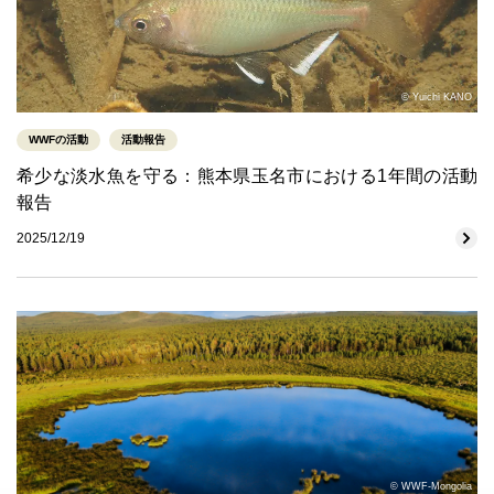
© Yuichi KANO
WWFの活動
活動報告
希少な淡水魚を守る：熊本県玉名市における1年間の活動
報告
2025/12/19
© WWF-Mongolia