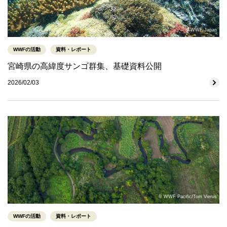
© WWF-Japan
WWFの活動
資料・レポート
宮崎県の高緯度サンゴ群集、基礎資料公開
2026/02/03
© WWF Pacific/Tom Vierus
WWFの活動
資料・レポート