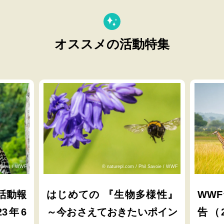
オススメの活動特集
lliams / WWF
© naturepl.com / Phil Savoie / WWF
活動報
はじめての 『生物多様性』
WW
23年6
～今おさえておきたいポイン
告（2