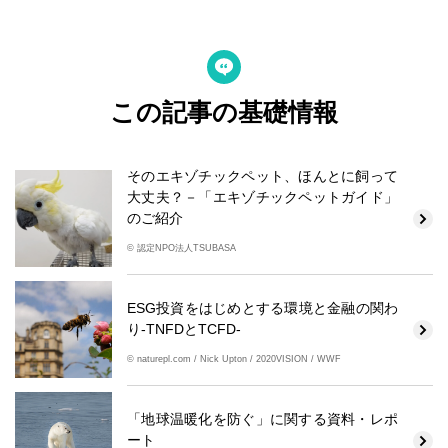
この記事の基礎情報
そのエキゾチックペット、ほんとに飼って
大丈夫？－「エキゾチックペットガイド」
のご紹介
© 認定NPO法人TSUBASA
ESG投資をはじめとする環境と金融の関わ
り-TNFDとTCFD-
© naturepl.com / Nick Upton / 2020VISION / WWF
「地球温暖化を防ぐ」に関する資料・レポ
ート