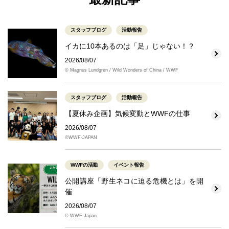
スタッフブログ
活動報告
イカに10本あるのは「足」じゃない！？
2026/08/07
© Magnus Lundgren / Wild Wonders of China / WWF
スタッフブログ
活動報告
【夏休み企画】気候変動とWWFの仕事
2026/08/07
©WWF-JAPAN
WWFの活動
イベント報告
公開講座「野生ネコに迫る危機とは」を開
催
2026/08/07
© WWF-Japan