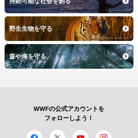
持続可能な社会を創る
© Martin Harvey / WWF
野生生物を守る
© naturepl.com / Francois Savigny / WWF
森や海を守る
© Roger Leguen / WWF
WWFの公式アカウントを
フォローしよう！
facebook
Twitter
YouTube
Instagram