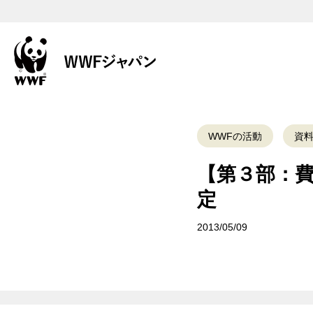
WWFの活動
資
【第３部：
定
2013/05/09