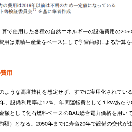
の計算で使用した各種の自然エネルギーの設備費用の205
費用は累積生産量をベースにして学習曲線による計算を
の費用
のような高度技術を想定せず、すでに実用化されてい
年、設備利用率は12％、年間運転費として１kWあたり
金額として化石燃料ベースのBAU総合電力価格を用い
約額）となる。2050年までに寿命20年で設備の交代が