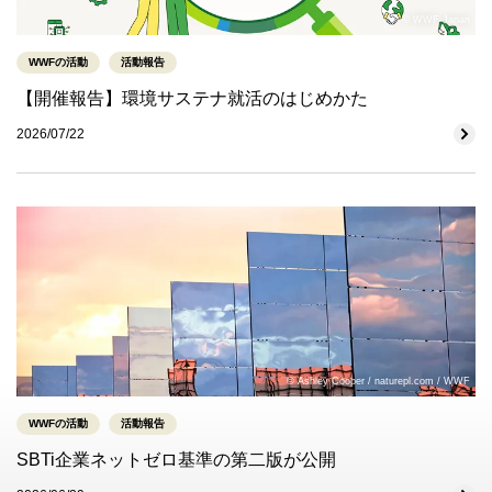
© WWF-Japan
WWFの活動
活動報告
【開催報告】環境サステナ就活のはじめかた
2026/07/22
© Ashley Cooper / naturepl.com / WWF
WWFの活動
活動報告
SBTi企業ネットゼロ基準の第二版が公開