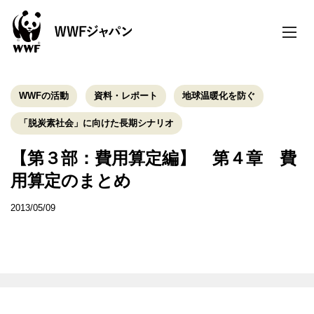
toggle
naviga
WWFの活動
資料・レポート
地球温暖化を防ぐ
「脱炭素社会」に向けた長期シナリオ
【第３部：費用算定編】 第４章 費
用算定のまとめ
2013/05/09