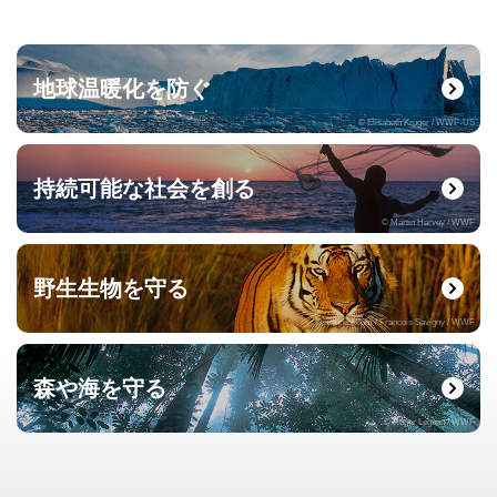
地球温暖化を防ぐ
© Elisabeth Kruger / WWF-US
持続可能な社会を創る
© Martin Harvey / WWF
野生生物を守る
© naturepl.com / Francois Savigny / WWF
森や海を守る
© Roger Leguen / WWF