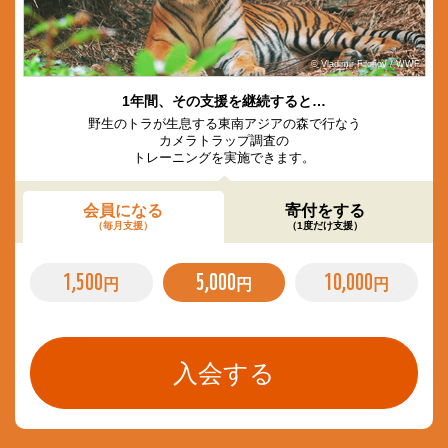
© Vladimir Filonov / WWF
1年間、その支援を継続すると…
野生のトラが生息する東南アジアの森で行なう
カメラトラップ調査の
トレーニングを実施できます。
会員になる
寄付をする
（毎月支援）
（1度だけ支援）
1,500
5,000
10,000
円
円
円