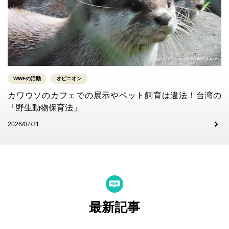
©Y.Okamoto/WWF-Japan
WWFの活動
オピニオン
カワウソのカフェでの展示やペット飼育は違法！台湾の
「野生動物保育法」
2026/07/31
最新記事