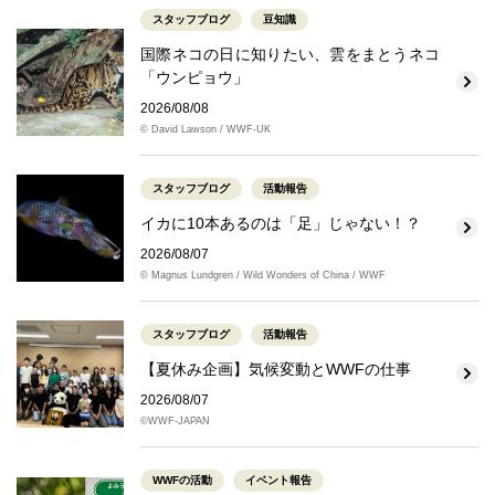
スタッフブログ
豆知識
国際ネコの日に知りたい、雲をまとうネコ
「ウンピョウ」
2026/08/08
© David Lawson / WWF-UK
スタッフブログ
活動報告
イカに10本あるのは「足」じゃない！？
2026/08/07
© Magnus Lundgren / Wild Wonders of China / WWF
スタッフブログ
活動報告
【夏休み企画】気候変動とWWFの仕事
2026/08/07
©WWF-JAPAN
WWFの活動
イベント報告