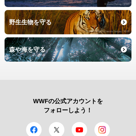
© Martin Harvey / WWF
野生生物を守る
© naturepl.com / Francois Savigny / WWF
森や海を守る
© Roger Leguen / WWF
WWFの公式アカウントを
フォローしよう！
facebook
Twitter
YouTube
Instagram