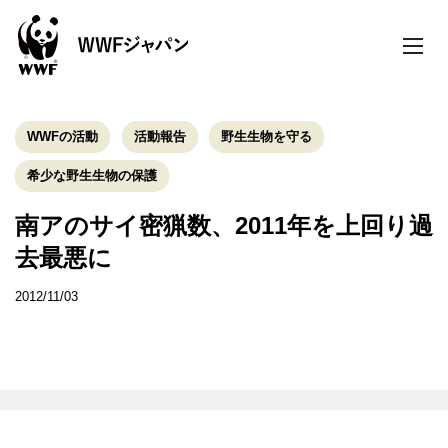
toggle
naviga
WWFの活動
活動報告
野生生物を守る
希少な野生生物の保護
南アのサイ密猟数、2011年を上回り過
去最悪に
2012/11/03