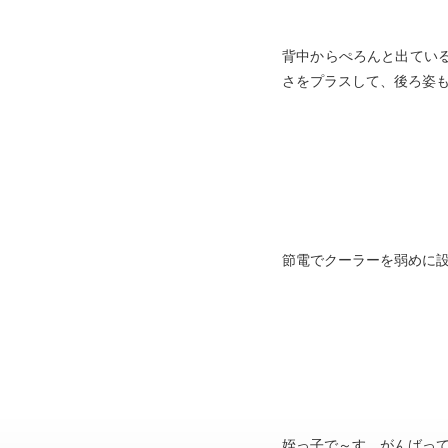
背中からぺろんと出てい
さをプラスして、後ろ姿も
節電でクーラーを弱めに
姪っ子で～す。がんばっ