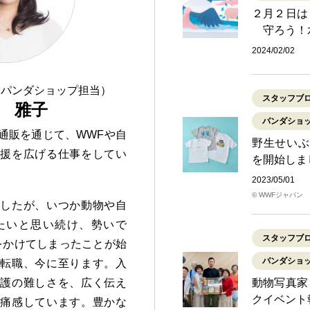
２月２日は
守ろう！
2024/02/02
（パンダショップ担当）
スタッフブ
 雅子
パンダショ
通販を通じて、WWFや自
野生せいぶ
支援を広げる仕事をしてい
を開始しま
2023/05/01
© WWFジャパン
ましたが、いつか動物や自
たいと思い続け、勢いで
スタッフブ
をかけてしまったことが始
パンダショ
に転職、今に至ります。入
保護の難しさを、広く伝え
動物写真家
クイベント
々痛感しています。豊かな