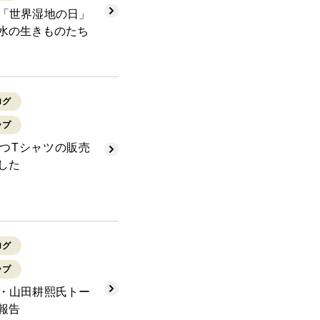
「世界湿地の日」
水の生きものたち
ログ
ップ
つTシャツの販売
した
ログ
ップ
・山田耕熙氏トー
報告