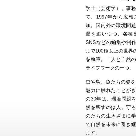
学士（芸術学）。事
て、1997年から広
加。国内外の環境問
遷を追いつつ、各種
SNSなどの編集や制
まで100種以上の世
を執筆。「人と自然
ライフワークの一つ。
虫や鳥、魚たちの姿を
魅力に触れたことが
の30年は、環境問題
然を壊すのは人。守
のたちの生きざまに
で自然を未来に引き
ます。