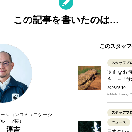
この記事を書いたのは…
このスタッフ
スタッフブ
冷血なお
さ ～「母
2026/05/10
© Martin Harvey 
スタッフブ
ベーションコミュニケーシ
グループ長）
ニュース
 淳吉
日本のレ