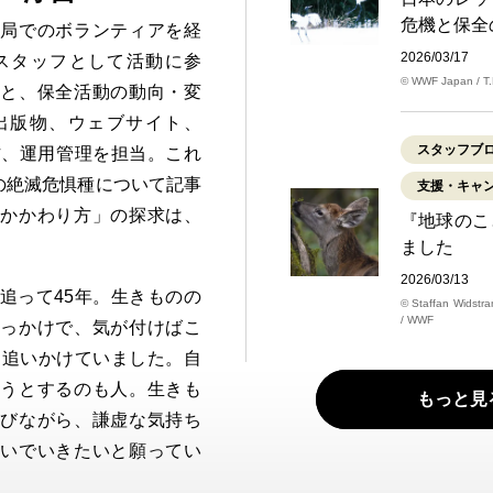
危機と保全
務局でのボランティアを経
2026/03/17
報スタッフとして活動に参
© WWF Japan / T.
題と、保全活動の動向・変
出版物、ウェブサイト、
スタッフブ
作、運用管理を担当。これ
界の絶滅危惧種について記事
支援・キャ
のかかわり方」の探求は、
『地球のこ
ました
2026/03/13
追って45年。生きものの
© Staffan Widstra
/ WWF
きっかけで、気が付けばこ
を追いかけていました。自
ろうとするのも人。生きも
もっと見
学びながら、謙虚な気持ち
継いでいきたいと願ってい