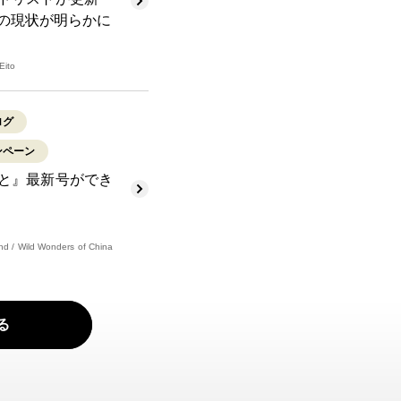
の現状が明らかに
Eito
ログ
ンペーン
と』最新号ができ
nd / Wild Wonders of China
る