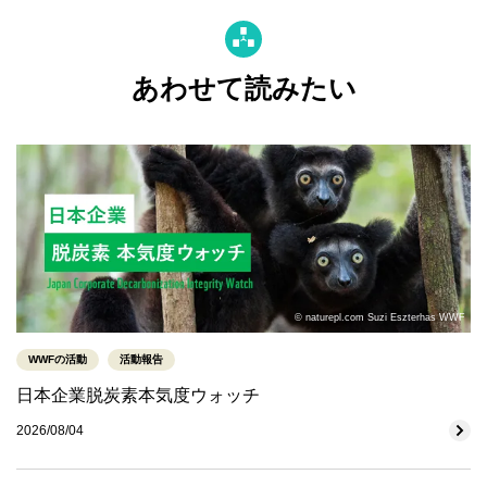
あわせて読みたい
© naturepl.com Suzi Eszterhas WWF
WWFの活動
活動報告
日本企業脱炭素本気度ウォッチ
2026/08/04