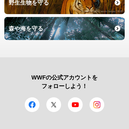
野生生物を守る
© naturepl.com / Francois Savigny / WWF
森や海を守る
© Roger Leguen / WWF
WWFの公式アカウントを
フォローしよう！
facebook
Twitter
YouTube
Instagram