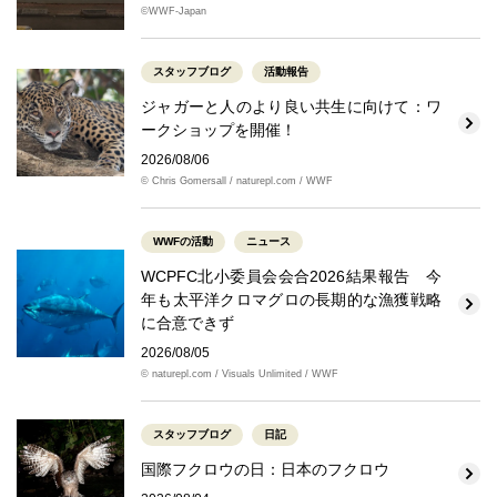
©WWF-Japan
スタッフブログ
活動報告
ジャガーと人のより良い共生に向けて：ワ
ークショップを開催！
2026/08/06
© Chris Gomersall / naturepl.com / WWF
WWFの活動
ニュース
WCPFC北小委員会会合2026結果報告 今
年も太平洋クロマグロの長期的な漁獲戦略
に合意できず
2026/08/05
© naturepl.com / Visuals Unlimited / WWF
スタッフブログ
日記
国際フクロウの日：日本のフクロウ