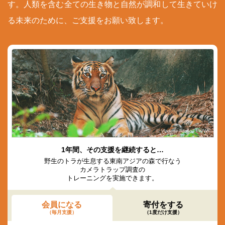
す。人類を含む全ての生き物と自然が調和して生きていけ
る未来のために、ご支援をお願い致します。
© Vladimir Filonov / WWF
1年間、その支援を継続すると…
野生のトラが生息する東南アジアの森で行なう
カメラトラップ調査の
トレーニングを実施できます。
会員になる
寄付をする
（毎月支援）
（1度だけ支援）