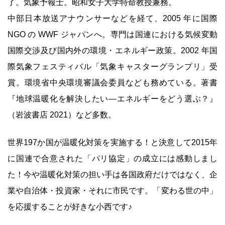
了。気象予報士。昭和女子大学特命教授兼務。
中部日本放送アナウンサーなどを経て、2005 年に国際
NGO の WWF ジャパンへ。専門は国連における気候変動
国際交渉及び国内外の環境・エネルギー政策。2002 年国
際気象フェスティバル「気象キャスターグランプリ」受
賞。環境省中央環境審議会委員なども務めている。著書
『地球温暖化を解決したい―エネルギーをどう選ぶ？』
（岩波書店 2021）など多数。
世界197か国が温暖化対策を実施する！と決意して2015年
に国連で合意された「パリ協定」の成立には感動しまし
た！今や温暖化対策の担い手は各国政府だけではなく、企
業や自治体・投資家・それに市民です。「変わる世の中」
を応援することが好きな小西です♪