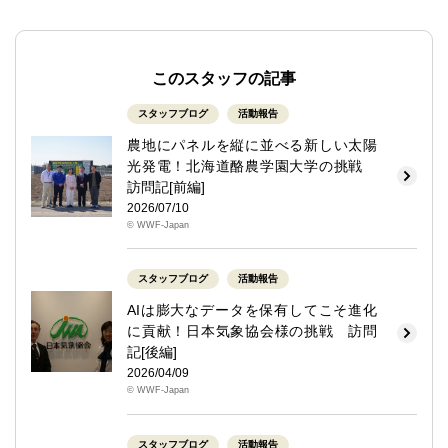
このスタッフの記事
スタッフブログ
活動報告
農地にパネルを縦に並べる新しい太陽
光発電！北海道酪農学園大学の挑戦
訪問記[前編]
2026/07/10
© WWF-Japan
スタッフブログ
活動報告
AIは膨大なデータを保有してこそ進化
に貢献！日本気象協会様の挑戦 訪問
記[後編]
2026/04/09
© WWF-Japan
スタッフブログ
活動報告