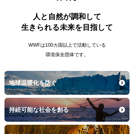
人と自然が調和して
生きられる未来を目指して
WWFは100カ国以上で活動している
環境保全団体です。
地球温暖化を防ぐ
© Elisabeth Kruger / WWF-US
持続可能な社会を創る
© Martin Harvey / WWF