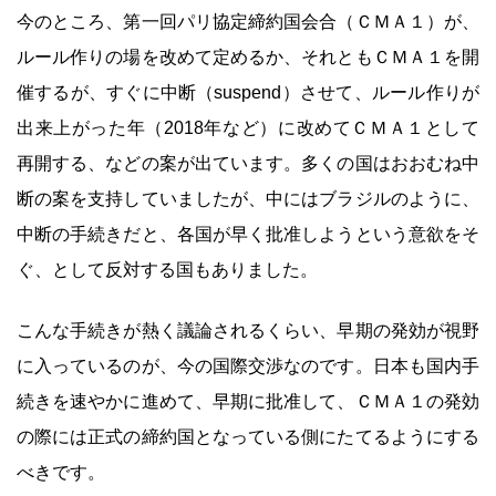
今のところ、第一回パリ協定締約国会合（ＣＭＡ１）が、
ルール作りの場を改めて定めるか、それともＣＭＡ１を開
催するが、すぐに中断（suspend）させて、ルール作りが
出来上がった年（2018年など）に改めてＣＭＡ１として
再開する、などの案が出ています。多くの国はおおむね中
断の案を支持していましたが、中にはブラジルのように、
中断の手続きだと、各国が早く批准しようという意欲をそ
ぐ、として反対する国もありました。
こんな手続きが熱く議論されるくらい、早期の発効が視野
に入っているのが、今の国際交渉なのです。日本も国内手
続きを速やかに進めて、早期に批准して、ＣＭＡ１の発効
の際には正式の締約国となっている側にたてるようにする
べきです。