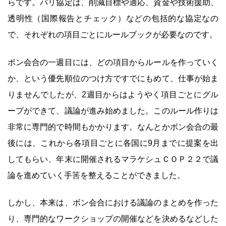
らです。パリ協定は、削減目標や適応、資金や技術援助、
透明性（国際報告とチェック）などの包括的な協定なの
で、それぞれの項目ごとにルールブックが必要なのです。
ボン会合の一週目には、どの項目からルールを作っていく
か、という優先順位のつけ方ですでにもめて、仕事が始ま
りませんでしたが、2週目からはようやく項目ごとにグル
ープができて、議論が進み始めました。このルール作りは
非常に専門的で時間もかかります。なんとかボン会合の最
後には、これから各項目ごとに各国に9月までに提案を出
してもらい、年末に開催されるマラケシュＣＯＰ２２で議
論を進めていく手筈を整えることができました。
しかし、本来は、ボン会合における議論のまとめを作った
り、専門的なワークショップの開催などを決めるなどした