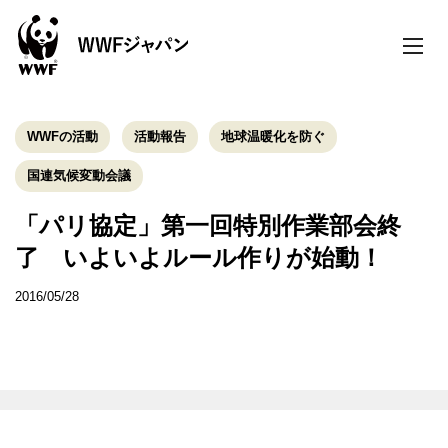
toggle
naviga
WWFの活動
活動報告
地球温暖化を防ぐ
国連気候変動会議
「パリ協定」第一回特別作業部会終
了 いよいよルール作りが始動！
2016/05/28