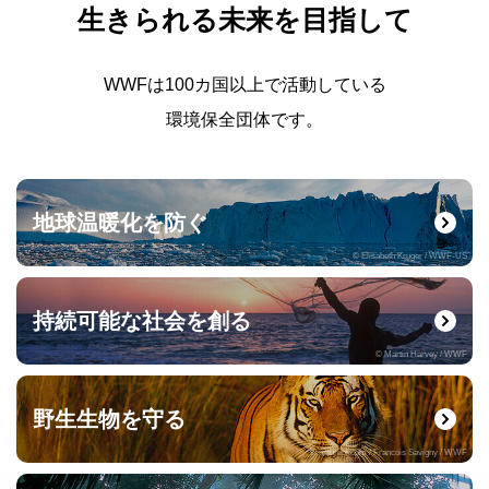
生きられる未来を目指して
WWFは100カ国以上で活動している
環境保全団体です。
地球温暖化を防ぐ
© Elisabeth Kruger / WWF-US
持続可能な社会を創る
© Martin Harvey / WWF
野生生物を守る
© naturepl.com / Francois Savigny / WWF