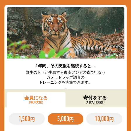
© Vladimir Filonov / WWF
1年間、その支援を継続すると…
野生のトラが生息する東南アジアの森で行なう
カメラトラップ調査の
トレーニングを実施できます。
会員になる
寄付をする
（毎月支援）
（1度だけ支援）
1,500
5,000
10,000
円
円
円