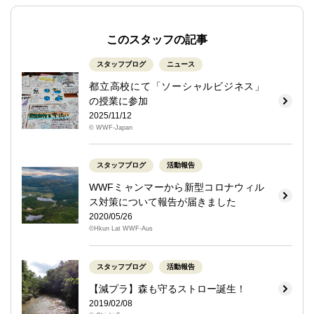
このスタッフの記事
スタッフブログ
ニュース
都立高校にて「ソーシャルビジネス」
の授業に参加
2025/11/12
© WWF-Japan
スタッフブログ
活動報告
WWFミャンマーから新型コロナウィル
ス対策について報告が届きました
2020/05/26
©Hkun Lat WWF-Aus
スタッフブログ
活動報告
【減プラ】森も守るストロー誕生！
2019/02/08