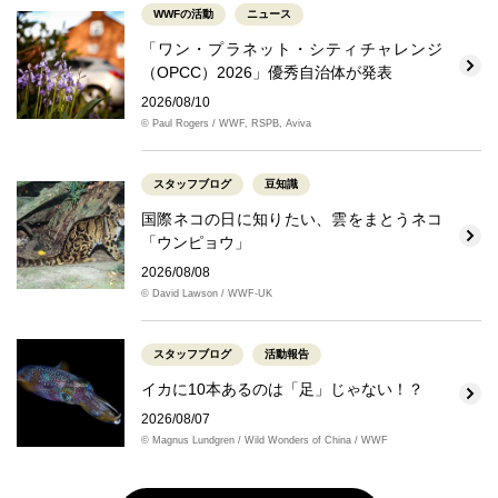
WWFの活動
ニュース
「ワン・プラネット・シティチャレンジ
（OPCC）2026」優秀自治体が発表
2026/08/10
© Paul Rogers / WWF, RSPB, Aviva
スタッフブログ
豆知識
国際ネコの日に知りたい、雲をまとうネコ
「ウンピョウ」
2026/08/08
© David Lawson / WWF-UK
スタッフブログ
活動報告
イカに10本あるのは「足」じゃない！？
2026/08/07
© Magnus Lundgren / Wild Wonders of China / WWF