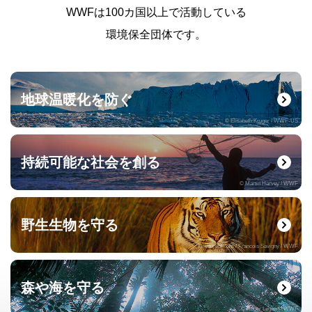
WWFは100カ国以上で活動している
環境保全団体です。
地球温暖化を防ぐ
© Elisabeth Kruger / WWF-US
持続可能な社会を創る
© Martin Harvey / WWF
野生生物を守る
© naturepl.com / Francois Savigny / WWF
森や海を守る
© Roger Leguen / WWF