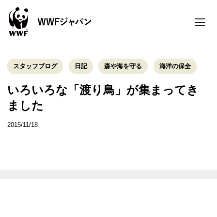
toggle
naviga
スタッフブログ
日記
森や海を守る
海洋の保全
いろいろな「渡り鳥」が集まってき
ました
2015/11/18