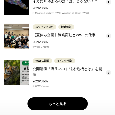
イカに10本あるのは「足」じゃない！？
2026/08/07
© Magnus Lundgren / Wild Wonders of China / WWF
スタッフブログ
活動報告
【夏休み企画】気候変動とWWFの仕事
2026/08/07
©WWF-JAPAN
WWFの活動
イベント報告
公開講座「野生ネコに迫る危機とは」を開
催
2026/08/07
© WWF-Japan
もっと見る