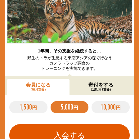
© Vladimir Filonov / WWF
1年間、その支援を継続すると…
野生のトラが生息する東南アジアの森で行なう
カメラトラップ調査の
トレーニングを実施できます。
会員になる
寄付をする
（毎月支援）
（1度だけ支援）
1,500
5,000
10,000
円
円
円