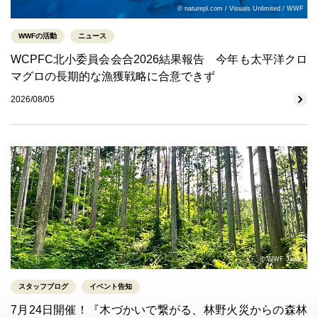
© naturepl.com / Visuals Unlimited / WWF
WWFの活動
ニュース
WCPFC北小委員会会合2026結果報告 今年も太平洋クロ
マグロの長期的な漁獲戦略に合意できず
2026/08/05
© WWF Japan
スタッフブログ
イベント告知
7月24日開催！『木づかいで繋がる、林野火災からの森林