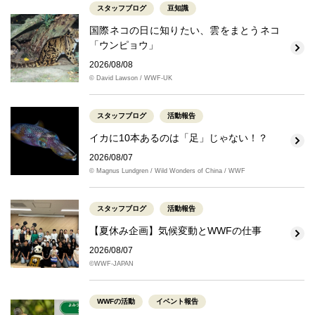
スタッフブログ
豆知識
国際ネコの日に知りたい、雲をまとうネコ
「ウンピョウ」
2026/08/08
© David Lawson / WWF-UK
スタッフブログ
活動報告
イカに10本あるのは「足」じゃない！？
2026/08/07
© Magnus Lundgren / Wild Wonders of China / WWF
スタッフブログ
活動報告
【夏休み企画】気候変動とWWFの仕事
2026/08/07
©WWF-JAPAN
WWFの活動
イベント報告