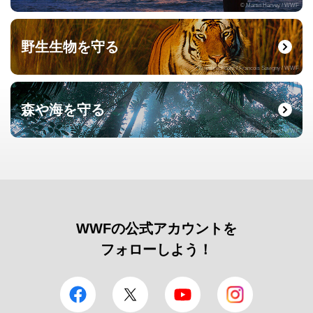
© Martin Harvey / WWF
野生生物を守る
© naturepl.com / Francois Savigny / WWF
森や海を守る
© Roger Leguen / WWF
WWFの公式アカウントを
フォローしよう！
facebook
Twitter
YouTube
Instagram