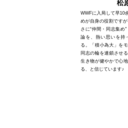
松
WWFに入局して早1
めが自身の役割ですが
さに“仲間・同志集め
論を、熱い思いを持
る。「積小為大」を
同志の輪を連鎖させ
生き物が健やかで心
る、と信じています♪