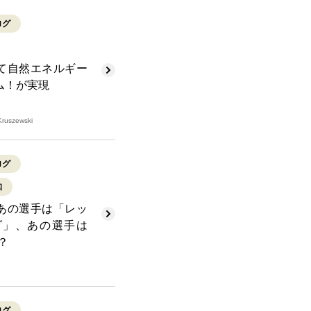
ログ
て自然エネルギー
ーム！が実現
Kruszewski
ログ
知
あの選手は「レッ
ダ」、あの選手は
？
ログ