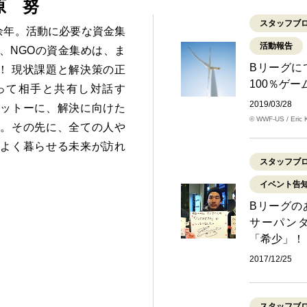
原 努
スタッフブ
0余年。活動に必要な資金集
活動報告
、NGOの資金集めは、ま
Bリーグに
”！ 現状課題と解決策の正
100％ゲ
って相手と共有し対話す
2019/03/28
モットーに、解決に向けた
© WWF-US / Eric 
る。その先に、全ての人や
地よく暮らせる未来が訪れ
スタッフブ
イベント告
Bリーグの
サーパン
「希少」！
2017/12/25
スタッフブ