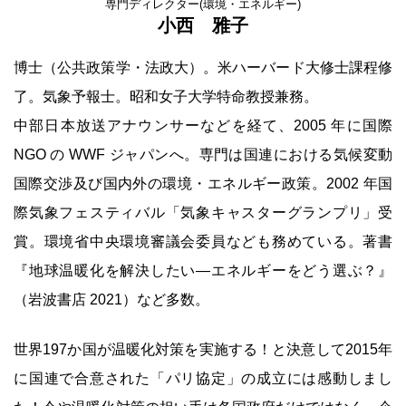
専門ディレクター(環境・エネルギー)
小西 雅子
博士（公共政策学・法政大）。米ハーバード大修士課程修
了。気象予報士。昭和女子大学特命教授兼務。
中部日本放送アナウンサーなどを経て、2005 年に国際
NGO の WWF ジャパンへ。専門は国連における気候変動
国際交渉及び国内外の環境・エネルギー政策。2002 年国
際気象フェスティバル「気象キャスターグランプリ」受
賞。環境省中央環境審議会委員なども務めている。著書
『地球温暖化を解決したい―エネルギーをどう選ぶ？』
（岩波書店 2021）など多数。
世界197か国が温暖化対策を実施する！と決意して2015年
に国連で合意された「パリ協定」の成立には感動しまし