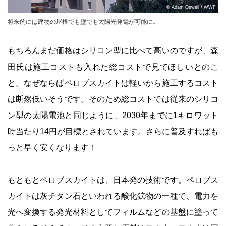
© Adam Oswell / WWF
将来的には建物の屋根でも壁でも太陽光発電が可能に。
もちろんまだ価格はシリコン型に比べて高いのですが、森
田氏は施工コストも入れた総コストで見てほしいとのこ
と。なぜならばペロブスカイトは軽いから施工するコスト
は断然低いそうです。そのため総コストでは従来のシリコ
ン型の太陽電池と同じように、2030年までに1キロワット
時当たり14円が目標とされています。さらに普及すればも
っと早く安くなります！
もともとペロブスカイトは、日本発の技術です。ペロブス
カイトは灰チタン石といわれる酸化鉱物の一種で、電力を
光へ変換する発光材料としてフィルムなどの基盤に塗って