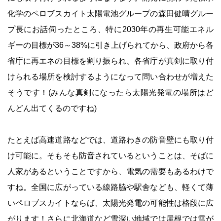
化学のペロブスカイト太陽電池グループの森田健晴グルー
プ長にお話伺ったところ、特に2030年の再生可能エネル
ギーの目標が36～38%に引き上げられてから、政府から各
省庁に再エネの目標を割り振られ、各省庁が真剣に取り付
けられる場所を検討するようになって問い合わせが増えた
そうです！(みんな真剣になったら太陽光発電の場所はど
んどん出てくるのですね)
たとえば高速道路などでは、道路わきの防音壁にも取り付
け可能に。そもそも防音されているということは、そばに
人家があるということですから、電気の需要もあるわけで
すね。全国に広がっている線路脇や駅舎なども、軽くて薄
いペロブスカイトならば、太陽光発電の可能性は格段に広
がります！さらに北海道など雪深い地域では屋根では雪が