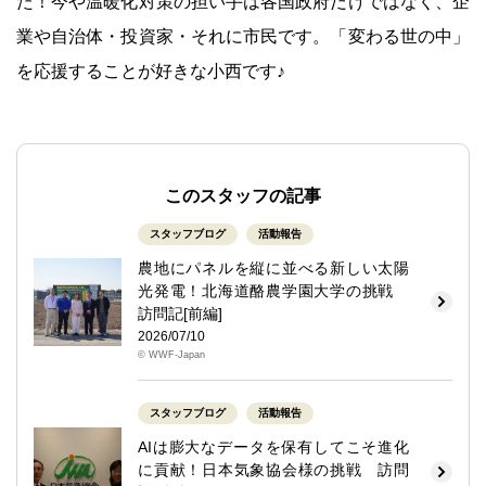
た！今や温暖化対策の担い手は各国政府だけではなく、企
業や自治体・投資家・それに市民です。「変わる世の中」
を応援することが好きな小西です♪
このスタッフの記事
スタッフブログ
活動報告
農地にパネルを縦に並べる新しい太陽
光発電！北海道酪農学園大学の挑戦
訪問記[前編]
2026/07/10
© WWF-Japan
スタッフブログ
活動報告
AIは膨大なデータを保有してこそ進化
に貢献！日本気象協会様の挑戦 訪問