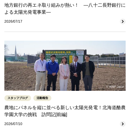
地方銀行の再エネ取り組みが熱い！ ―八十二長野銀行に
よる太陽光発電事業―
2026/07/17
© WWF-Japan
スタッフブログ
活動報告
農地にパネルを縦に並べる新しい太陽光発電！北海道酪農
学園大学の挑戦 訪問記[前編]
2026/07/10