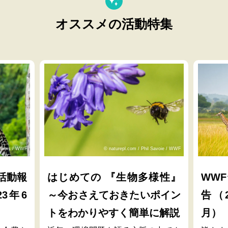
オススメの活動特集
lliams / WWF
© naturepl.com / Phil Savoie / WWF
活動報
はじめての 『生物多様性』
WW
23年6
～今おさえておきたいポイン
告（2
トをわかりやすく簡単に解説
月）