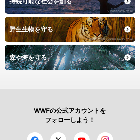
持続可能な社会を創る
© Martin Harvey / WWF
野生生物を守る
© naturepl.com / Francois Savigny / WWF
森や海を守る
© Roger Leguen / WWF
WWFの公式アカウントを
フォローしよう！
facebook
Twitter
YouTube
Instagram