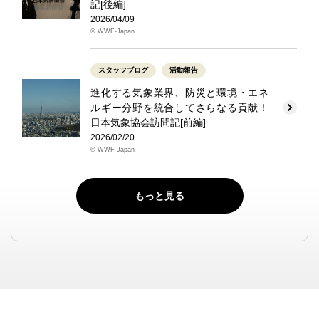
記[後編]
2026/04/09
© WWF-Japan
スタッフブログ
活動報告
進化する気象業界、防災と環境・エネ
ルギー分野を統合してさらなる貢献！
日本気象協会訪問記[前編]
2026/02/20
© WWF-Japan
もっと見る