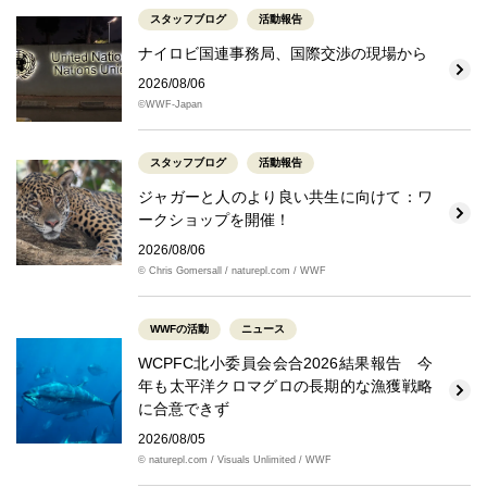
スタッフブログ
活動報告
ナイロビ国連事務局、国際交渉の現場から
2026/08/06
©WWF-Japan
スタッフブログ
活動報告
ジャガーと人のより良い共生に向けて：ワ
ークショップを開催！
2026/08/06
© Chris Gomersall / naturepl.com / WWF
WWFの活動
ニュース
WCPFC北小委員会会合2026結果報告 今
年も太平洋クロマグロの長期的な漁獲戦略
に合意できず
2026/08/05
© naturepl.com / Visuals Unlimited / WWF