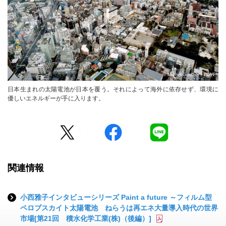
© Michel Gunther / WWF
日本生まれの太陽電池が日本を覆う。それによって海外に依存せず、環境に
優しいエネルギーが手に入ります。
Twitter
facebook
LINE
関連情報
小西雅子インタビューシリーズ Paint a future ～フィルム型
ペロブスカイト太陽電池 ねらうは再エネ大量導入時代の世界
市場[第21回 積水化学工業(株)（後編）]