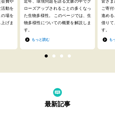
た会費や
近年、環境問題を語る文脈の中でク
皆さま
な活動を
ローズアップされることの多くなっ
ご寄付
この場を
た生物多様性。 このページでは、生
進める
し上げま
物多様性についての概要を解説しま
借りて
す。
す。
もっと読む
も
最新記事