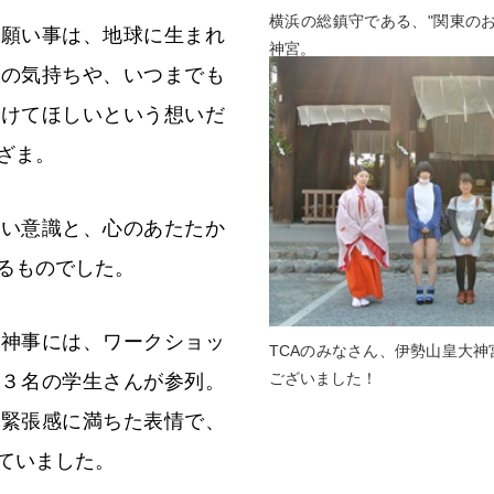
横浜の総鎮守である、"関東の
お願い事は、地球に生まれ
神宮。
謝の気持ちや、いつまでも
続けてほしいという想いだ
ざま。
高い意識と、心のあたたか
るものでした。
る神事には、ワークショッ
TCAのみなさん、伊勢山皇大
ございました！
の３名の学生さんが参列。
、緊張感に満ちた表情で、
ていました。