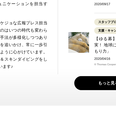
ュニケーションを担当す
2020/09/17
スタッフブ
リケジョな広報プレス担当
ものはいつの時代も変わら
支援・キャ
る手法が多様化しつつあり
【ゆる募
ドを追いかけ、常に一歩引
実！ 地球
もり力」
るように心がけています。
バ＆スキンダイビングをし
2020/04/16
© Thomas Cooper
います♪
もっと見