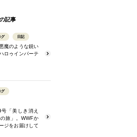
の記事
ログ
日記
悪魔のような鋭い
ハロゥインパーテ
ログ
T49号「美しき消え
の旅」。WWFか
ージをお届けして