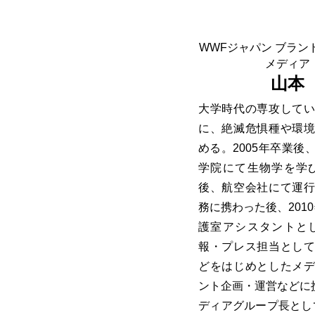
WWFジャパン ブラ
メディア
山本
大学時代の専攻して
に、絶滅危惧種や環
める。2005年卒業
学院にて生物学を学び
後、航空会社にて運
務に携わった後、201
護室アシスタントとし
報・プレス担当とし
どをはじめとしたメ
ント企画・運営などに携
ディアグループ長とし