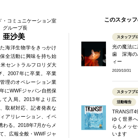
このスタッフ
ンド・コミュニケーション室
 グループ長
 亜沙美
スタッフブ
光の魔法に
いた海洋生物学をきっかけ
歯 深海の
境保全活動に興味を持ち始
ィー
後、米セントラルフロリダ大
2020/10/31
、2007年に卒業。卒業
行管理のオペレーション業
0年にWWFジャパン自然保
スタッフブ
て入局。2013年より広
活動報告
て、取材対応、記者発表な
TRANSI
ディアリレーション、イベ
ゆく世界へ
わる。2018年7月からメ
らもメッセ
て、広報全般・WWFジャ
います