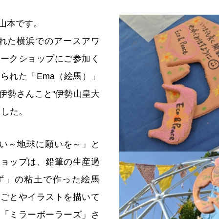
山本です。
われた横浜でのアースアワ
ワークショップにご参加く
られた「Ema（絵馬）」
伊勢さんこと"伊勢山皇大
ました。
出会い～地球に願いを～」と
ショップは、鉛筆の生産過
ず」の粘土で作った絵馬
いごとやイラストを描いて
団「ミラーボーラーズ」さ