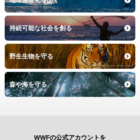
地球温暖化を防ぐ
© Elisabeth Kruger / WWF-US
持続可能な社会を創る
© Martin Harvey / WWF
野生生物を守る
© naturepl.com / Francois Savigny / WWF
森や海を守る
© Roger Leguen / WWF
WWFの公式アカウントを