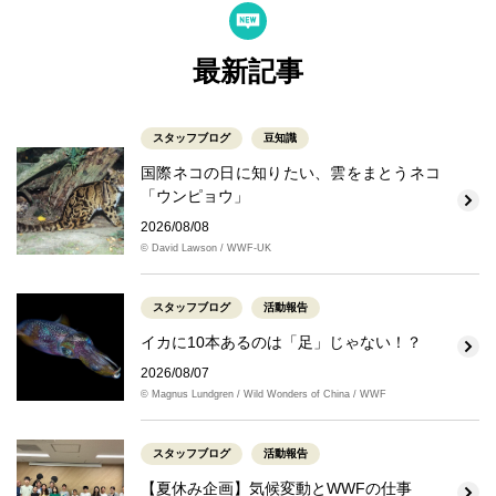
最新記事
スタッフブログ
豆知識
国際ネコの日に知りたい、雲をまとうネコ
「ウンピョウ」
2026/08/08
© David Lawson / WWF-UK
スタッフブログ
活動報告
イカに10本あるのは「足」じゃない！？
2026/08/07
© Magnus Lundgren / Wild Wonders of China / WWF
スタッフブログ
活動報告
【夏休み企画】気候変動とWWFの仕事