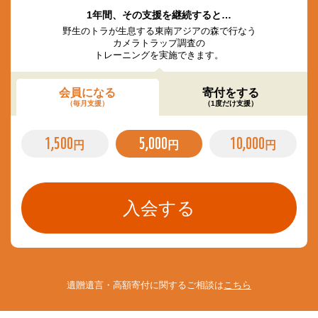
1年間、その支援を継続すると…
野生のトラが生息する東南アジアの森で行なう
カメラトラップ調査の
トレーニングを実施できます。
会員になる
寄付をする
（毎月支援）
（1度だけ支援）
1,500
5,000
10,000
円
円
円
遺贈遺言・高額寄付に関するご相談は
こちら