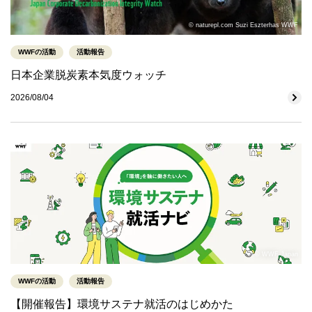
© naturepl.com Suzi Eszterhas WWF
WWFの活動
活動報告
日本企業脱炭素本気度ウォッチ
2026/08/04
© WWF-Japan
WWFの活動
活動報告
【開催報告】環境サステナ就活のはじめかた