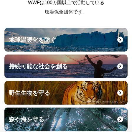
WWFは100カ国以上で活動している
環境保全団体です。
地球温暖化を防ぐ
© Elisabeth Kruger / WWF-US
持続可能な社会を創る
© Martin Harvey / WWF
野生生物を守る
© naturepl.com / Francois Savigny / WWF
森や海を守る
© Roger Leguen / WWF