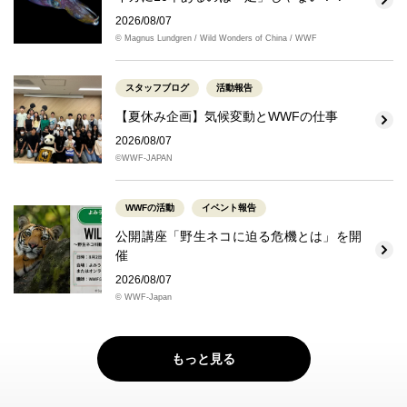
2026/08/07
© Magnus Lundgren / Wild Wonders of China / WWF
スタッフブログ
活動報告
【夏休み企画】気候変動とWWFの仕事
2026/08/07
©WWF-JAPAN
WWFの活動
イベント報告
公開講座「野生ネコに迫る危機とは」を開
催
2026/08/07
© WWF-Japan
もっと見る