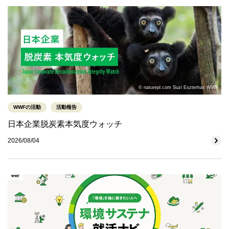
© naturepl.com Suzi Eszterhas WWF
WWFの活動
活動報告
日本企業脱炭素本気度ウォッチ
2026/08/04