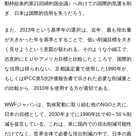
動枠組条約第21回締約国会議）へ向けての国際的気運を削
ぎ、日本は国際的信用を失うだろう。
また、2013年という基準年の選択は、近年、最も排出量
が大きかった年を基準とすることで、低い削減目標を大き
く見せようという意図が疑われる。そのような小細工で、
恣意的にＥＵやアメリカ目標と比較したところで、国際的
な信用は得られない。京都議定書で使用した1990年か、
もしくはIPCC第5次評価報告書で示された必要な削減量と
の比較から、2010年を使用する方が適切である。
WWFジャパンは、気候変動に取り組む他のNGOと共に、
日本の目標として、2030年までに1990年比で40～50％削
減を提言している。これは、単に国内での排出削減可能性
だけでなく、世界全体で必要な排出削減の中で、日本の責