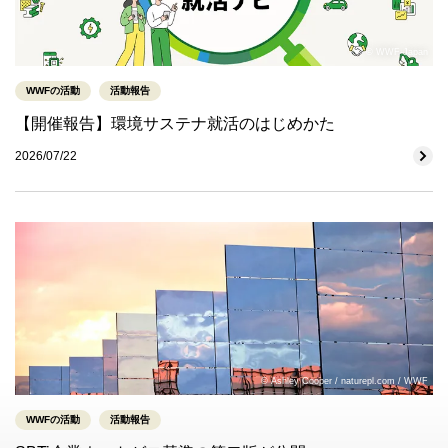
© WWF-Japan
WWFの活動
活動報告
【開催報告】環境サステナ就活のはじめかた
2026/07/22
© Ashley Cooper / naturepl.com / WWF
WWFの活動
活動報告