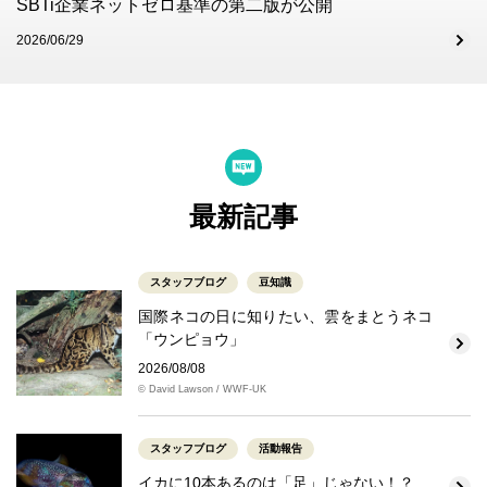
SBTi企業ネットゼロ基準の第二版が公開
2026/06/29
最新記事
スタッフブログ
豆知識
国際ネコの日に知りたい、雲をまとうネコ
「ウンピョウ」
2026/08/08
© David Lawson / WWF-UK
スタッフブログ
活動報告
イカに10本あるのは「足」じゃない！？