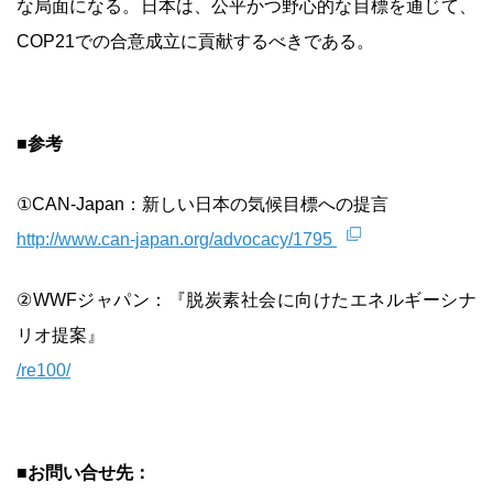
な局面になる。日本は、公平かつ野心的な目標を通じて、
COP21での合意成立に貢献するべきである。
■参考
①CAN-Japan：新しい日本の気候目標への提言
http://www.can-japan.org/advocacy/1795
②WWFジャパン：『脱炭素社会に向けたエネルギーシナ
リオ提案』
/re100/
■お問い合せ先：