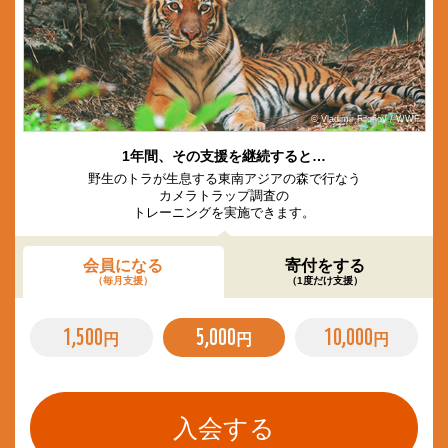
© Vladimir Filonov / WWF
1年間、その支援を継続すると…
野生のトラが生息する東南アジアの森で行なう
カメラトラップ調査の
トレーニングを実施できます。
会員になる
寄付をする
（毎月支援）
（1度だけ支援）
1,500
5,000
10,000
円
円
円