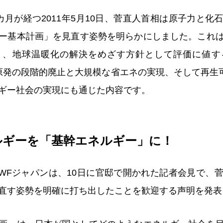
カ月が経つ2011年5月10日、菅直人首相は原子力と化
ー基本計画」を見直す姿勢を明らかにしました。これ
と、地球温暖化の解決をめざす方針として評価に値す
原発の段階的廃止と大規模な省エネの実現、そして再生可
ギー社会の実現にも通じた内容です。
ルギーを「基幹エネルギー」に！
、WWFジャパンは、10日に官邸で開かれた記者会見で
直す姿勢を明確に打ち出したことを歓迎する声明を発表