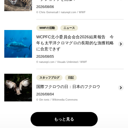
2026/08/06
© Chris Gomersall / naturepl.com / WWF
WWFの活動
ニュース
WCPFC北小委員会会合2026結果報告 今
年も太平洋クロマグロの長期的な漁獲戦略
に合意できず
2026/08/05
© naturepl.com / Visuals Unlimited / WWF
スタッフブログ
日記
国際フクロウの日：日本のフクロウ
2026/08/04
© Gin tonic / Wikimedia Commons
もっと見る