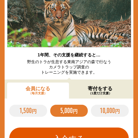
© Vladimir Filonov / WWF
1年間、その支援を継続すると…
野生のトラが生息する東南アジアの森で行なう
カメラトラップ調査の
トレーニングを実施できます。
会員になる
寄付をする
（毎月支援）
（1度だけ支援）
1,500
5,000
10,000
円
円
円