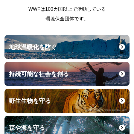
WWFは100カ国以上で活動している
環境保全団体です。
地球温暖化を防ぐ
© Elisabeth Kruger / WWF-US
持続可能な社会を創る
© Martin Harvey / WWF
野生生物を守る
© naturepl.com / Francois Savigny / WWF
森や海を守る