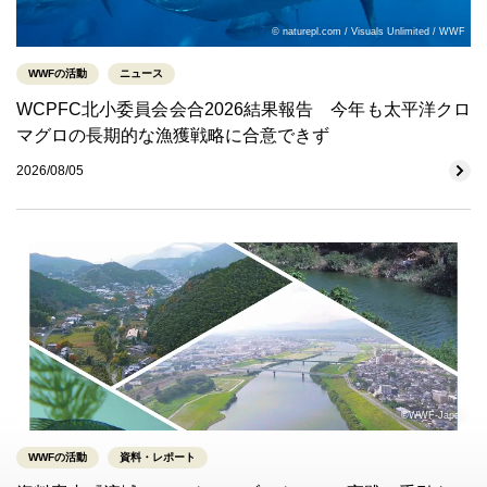
© naturepl.com / Visuals Unlimited / WWF
WWFの活動
ニュース
WCPFC北小委員会会合2026結果報告 今年も太平洋クロ
マグロの長期的な漁獲戦略に合意できず
2026/08/05
©WWF-Japan
WWFの活動
資料・レポート