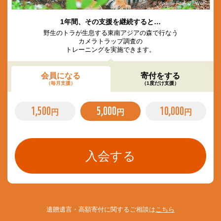
© Vladimir Filonov / WWF
1年間、その支援を継続すると…
野生のトラが生息する東南アジアの森で行なう
カメラトラップ調査の
トレーニングを実施できます。
会員になる
寄付をする
（毎月支援）
（1度だけ支援）
1,500
5,000
10,000
円
円
円
遺贈遺言・高額寄付に関するご相談は
こちら