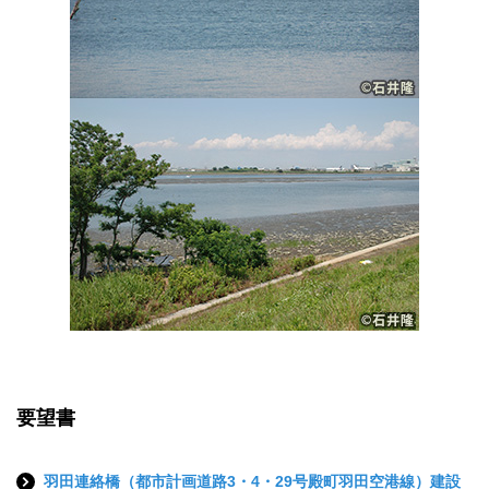
要望書
羽田連絡橋（都市計画道路3・4・29号殿町羽田空港線）建設