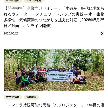
WWFの活動
イベント報告
【開催報告】企業向けセミナー：「水破産」時代に求めら
れるウォーター・スチュワードシップの実践― 水・生物
多様性・気候変動のつながりを捉えた対応（2026年5月25
日／対面・オンライン開催）
2026/06/26
© WWF-Japan
WWFの活動
活動報告
「スマトラ持続可能な天然ゴムプロジェクト」３年目の活