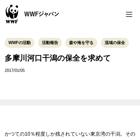
toggle
naviga
WWFの活動
活動報告
森や海を守る
流域の保全
多摩川河口干潟の保全を求めて
2017/01/05
かつての10％程度しか残されていない東京湾の干潟。その