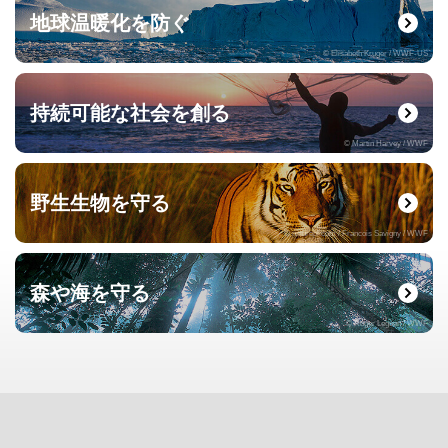
地球温暖化を防ぐ
© Elisabeth Kruger / WWF-US
持続可能な社会を創る
© Martin Harvey / WWF
野生生物を守る
© naturepl.com / Francois Savigny / WWF
森や海を守る
© Roger Leguen / WWF