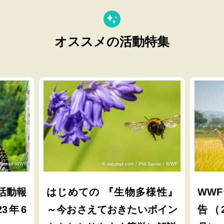
オススメの活動特集
lliams / WWF
© naturepl.com / Phil Savoie / WWF
活動報
はじめての 『生物多様性』
WW
23年6
～今おさえておきたいポイン
告（2