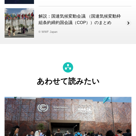
解説：国連気候変動会議 （国連気候変動枠
組条約締約国会議（COP））のまとめ
© WWF Japan
あわせて読みたい