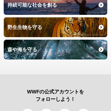
持続可能な社会を創る
© Martin Harvey / WWF
野生生物を守る
© naturepl.com / Francois Savigny / WWF
森や海を守る
© Roger Leguen / WWF
WWFの公式アカウントを
フォローしよう！