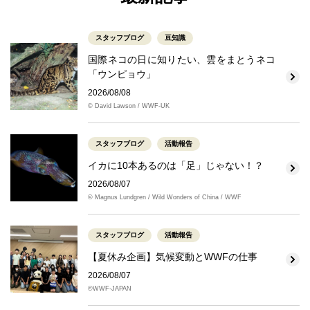
スタッフブログ
豆知識
国際ネコの日に知りたい、雲をまとうネコ
「ウンピョウ」
2026/08/08
© David Lawson / WWF-UK
スタッフブログ
活動報告
イカに10本あるのは「足」じゃない！？
2026/08/07
© Magnus Lundgren / Wild Wonders of China / WWF
スタッフブログ
活動報告
【夏休み企画】気候変動とWWFの仕事
2026/08/07
©WWF-JAPAN