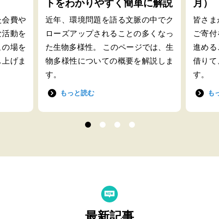
トをわかりやすく簡単に解説
月）
た会費や
近年、環境問題を語る文脈の中でク
皆さま
な活動を
ローズアップされることの多くなっ
ご寄付
この場を
た生物多様性。 このページでは、生
進める
し上げま
物多様性についての概要を解説しま
借りて
す。
す。
もっと読む
も
最新記事