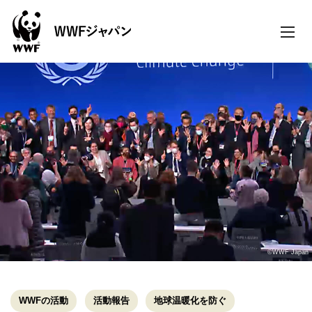
toggle
naviga
©WWF Japan
WWFの活動
活動報告
地球温暖化を防ぐ