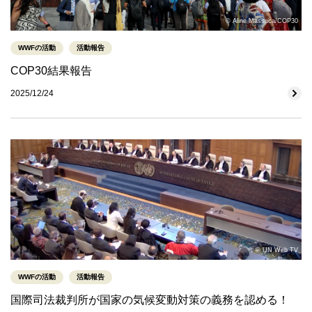
© Aline Massuca/COP30
WWFの活動
活動報告
COP30結果報告
2025/12/24
© UN Web TV
WWFの活動
活動報告
国際司法裁判所が国家の気候変動対策の義務を認める！