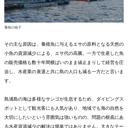
©Yoshiaki Yuuki
養殖の様子
その主な原因は、養殖魚に与えるエサの原料となる天然の
小魚の資源減少による、エサ代の高騰。一方で生産した魚
の販売価格も数十年間横ばいのまま値止まりして経営を圧
迫し、水産業の衰退と共に島の人口も減る一方だと言いま
す。
島浦島の海は多様なサンゴが生息するため、ダイビングス
ポットとして観光客にも人気があり、地域でも海の自然を
大切にしたいという雰囲気は強いものの、問題の根底にあ
る水産資源減少の解決は簡単ではありません。大きなテー