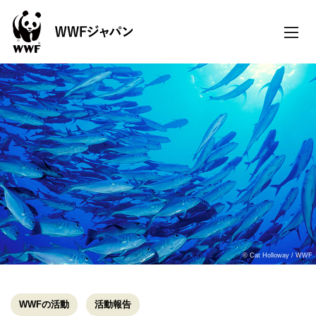
toggle
naviga
© Cat Holloway / WWF
WWFの活動
活動報告