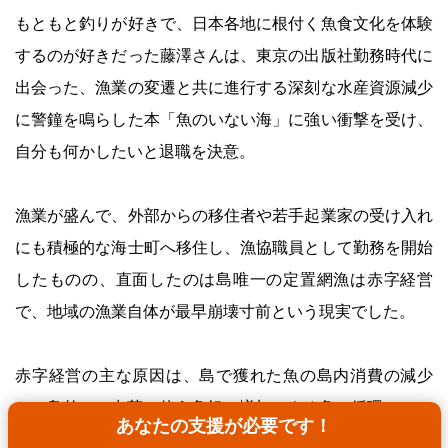
もともと釣りが好きで、日本各地に根付く魚食文化を体験
するのが好きだった藤澤さんは、東京の出版社勤務時代に
出会った、漁業の変遷と共に進行する深刻な水産資源減少
に警鐘を鳴らした本「魚のいない海」に強い衝撃を受け、
自分も何かしたいと退職を決意。
漁業が盛んで、外部からの移住者や若手起業家の受け入れ
にも積極的な海士町へ移住し、漁協職員として勤務を開始
したものの、直面したのは島唯一の定置網漁は赤字経営
で、地域の漁業自体が最早崩壊寸前という現実でした。
赤字経営の主な原因は、島で獲れた魚の島内消費の減少
と、島外への出荷に伴う負担の増加による負の循環。
あなたの支援が必要です！