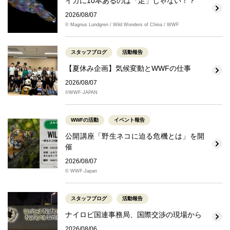
イカに10本あるのは「足」じゃない！？
2026/08/07
© Magnus Lundgren / Wild Wonders of China / WWF
スタッフブログ
活動報告
【夏休み企画】気候変動とWWFの仕事
2026/08/07
©WWF-JAPAN
WWFの活動
イベント報告
公開講座「野生ネコに迫る危機とは」を開
催
2026/08/07
© WWF-Japan
スタッフブログ
活動報告
ナイロビ国連事務局、国際交渉の現場から
2026/08/06