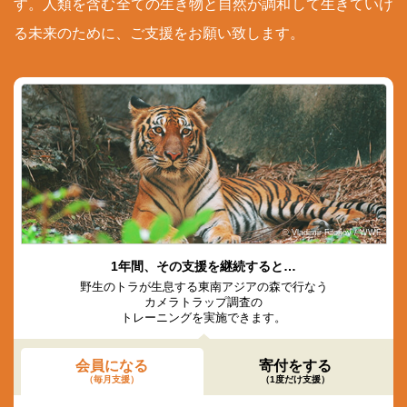
す。人類を含む全ての生き物と自然が調和して生きていけ
る未来のために、ご支援をお願い致します。
© Vladimir Filonov / WWF
1年間、その支援を継続すると…
野生のトラが生息する東南アジアの森で行なう
カメラトラップ調査の
トレーニングを実施できます。
会員になる
寄付をする
（毎月支援）
（1度だけ支援）