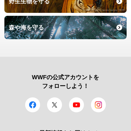
野生生物を守る
© naturepl.com / Francois Savigny / WWF
森や海を守る
© Roger Leguen / WWF
WWFの公式アカウントを
フォローしよう！
facebook
Twitter
YouTube
Instagram