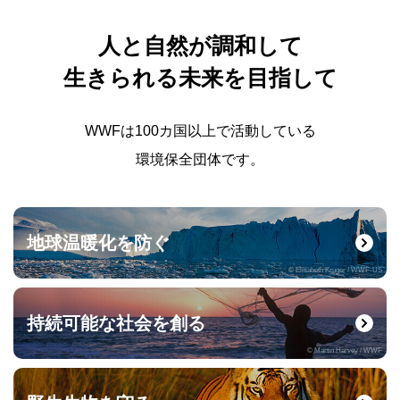
人と自然が調和して
生きられる未来を目指して
WWFは100カ国以上で活動している
環境保全団体です。
地球温暖化を防ぐ
© Elisabeth Kruger / WWF-US
持続可能な社会を創る
© Martin Harvey / WWF