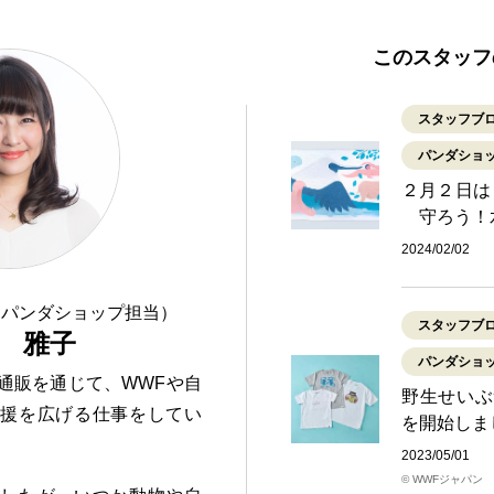
このスタッフ
スタッフブ
パンダショ
２月２日は
守ろう！
2024/02/02
（パンダショップ担当）
スタッフブ
 雅子
パンダショ
通販を通じて、WWFや自
野生せいぶ
支援を広げる仕事をしてい
を開始しま
2023/05/01
© WWFジャパン