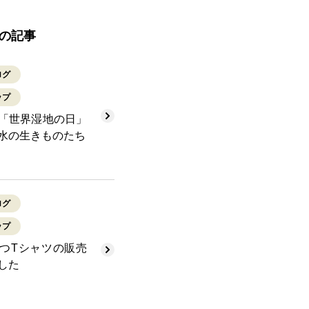
の記事
ログ
ップ
「世界湿地の日」
水の生きものたち
ログ
ップ
つTシャツの販売
した