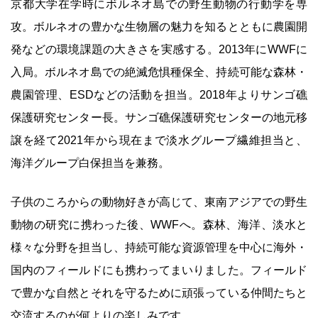
京都大学在学時にボルネオ島での野生動物の行動学を専
攻。ボルネオの豊かな生物層の魅力を知るとともに農園開
発などの環境課題の大きさを実感する。2013年にWWFに
入局。ボルネオ島での絶滅危惧種保全、持続可能な森林・
農園管理、ESDなどの活動を担当。2018年よりサンゴ礁
保護研究センター長。サンゴ礁保護研究センターの地元移
譲を経て2021年から現在まで淡水グループ繊維担当と、
海洋グループ白保担当を兼務。
子供のころからの動物好きが高じて、東南アジアでの野生
動物の研究に携わった後、WWFへ。森林、海洋、淡水と
様々な分野を担当し、持続可能な資源管理を中心に海外・
国内のフィールドにも携わってまいりました。フィールド
で豊かな自然とそれを守るために頑張っている仲間たちと
交流するのが何よりの楽しみです。