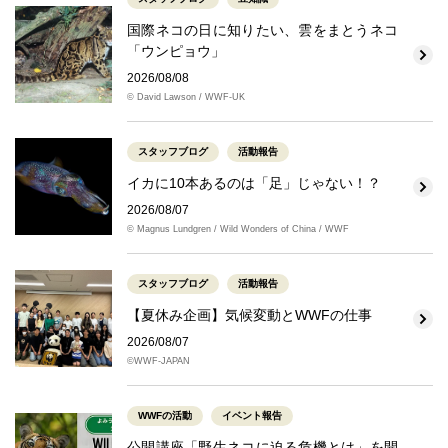
国際ネコの日に知りたい、雲をまとうネコ
「ウンピョウ」
2026/08/08
© David Lawson / WWF-UK
スタッフブログ
活動報告
イカに10本あるのは「足」じゃない！？
2026/08/07
© Magnus Lundgren / Wild Wonders of China / WWF
スタッフブログ
活動報告
【夏休み企画】気候変動とWWFの仕事
2026/08/07
©WWF-JAPAN
WWFの活動
イベント報告
公開講座「野生ネコに迫る危機とは」を開