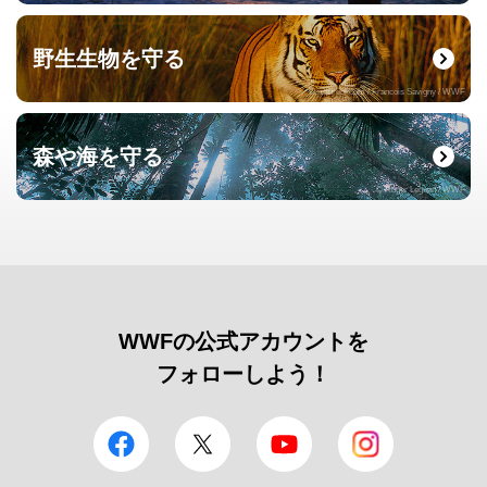
野生生物を守る
© naturepl.com / Francois Savigny / WWF
森や海を守る
© Roger Leguen / WWF
WWFの公式アカウントを
フォローしよう！
facebook
Twitter
YouTube
Instagram