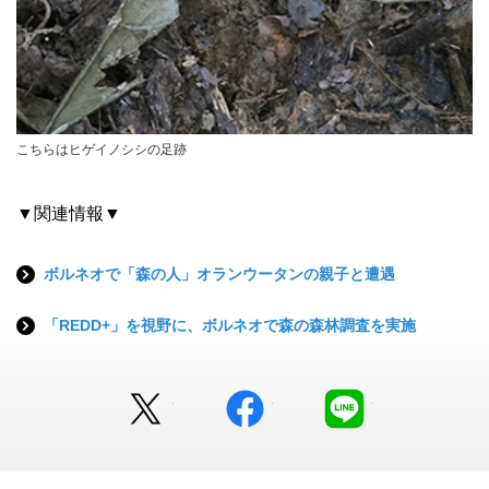
こちらはヒゲイノシシの足跡
▼関連情報▼
ボルネオで「森の人」オランウータンの親子と遭遇
「REDD+」を視野に、ボルネオで森の森林調査を実施
Twitter
facebook
LINE