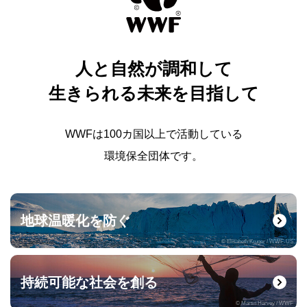
人と自然が調和して
生きられる未来を目指して
WWFは100カ国以上で活動している
環境保全団体です。
地球温暖化を防ぐ
© Elisabeth Kruger / WWF-US
持続可能な社会を創る
© Martin Harvey / WWF