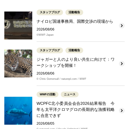
スタッフブログ
活動報告
ナイロビ国連事務局、国際交渉の現場から
2026/08/06
©WWF-Japan
スタッフブログ
活動報告
ジャガーと人のより良い共生に向けて：ワ
ークショップを開催！
2026/08/06
© Chris Gomersall / naturepl.com / WWF
WWFの活動
ニュース
WCPFC北小委員会会合2026結果報告 今
年も太平洋クロマグロの長期的な漁獲戦略
に合意できず
2026/08/05
© naturepl.com / Visuals Unlimited / WWF