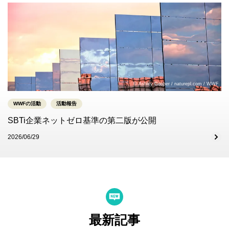
© Ashley Cooper / naturepl.com / WWF
WWFの活動
活動報告
SBTi企業ネットゼロ基準の第二版が公開
2026/06/29
最新記事