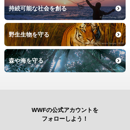
持続可能な社会を創る
© Martin Harvey / WWF
野生生物を守る
© naturepl.com / Francois Savigny / WWF
森や海を守る
© Roger Leguen / WWF
WWFの公式アカウントを
フォローしよう！