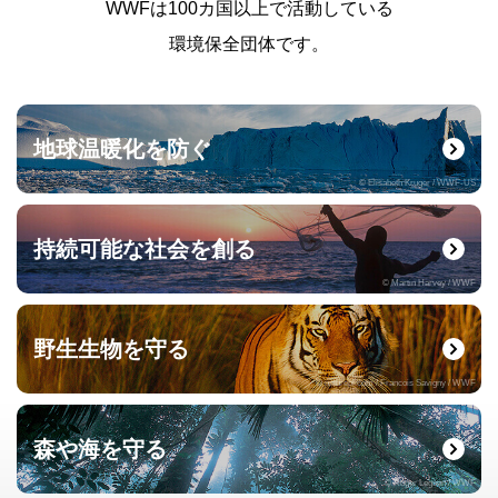
WWFは100カ国以上で活動している
環境保全団体です。
地球温暖化を防ぐ
© Elisabeth Kruger / WWF-US
持続可能な社会を創る
© Martin Harvey / WWF
野生生物を守る
© naturepl.com / Francois Savigny / WWF
森や海を守る
© Roger Leguen / WWF