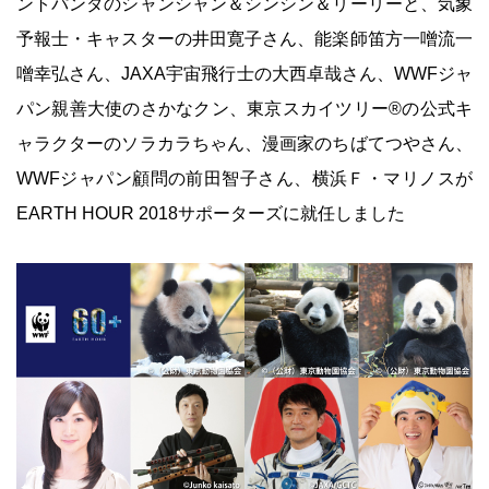
ントパンダのシャンシャン＆シンシン＆リーリーと、気象
予報士・キャスターの井田寛子さん、能楽師笛方一噌流一
噌幸弘さん、JAXA宇宙飛行士の大西卓哉さん、WWFジャ
パン親善大使のさかなクン、東京スカイツリー®の公式キ
ャラクターのソラカラちゃん、漫画家のちばてつやさん、
WWFジャパン顧問の前田智子さん、横浜Ｆ・マリノスが
EARTH HOUR 2018サポーターズに就任しました