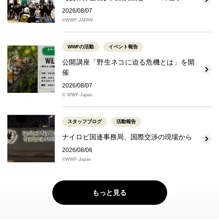
2026/08/07
©WWF-JAPAN
WWFの活動
イベント報告
公開講座「野生ネコに迫る危機とは」を開
催
2026/08/07
© WWF-Japan
スタッフブログ
活動報告
ナイロビ国連事務局、国際交渉の現場から
2026/08/06
©WWF-Japan
もっと見る