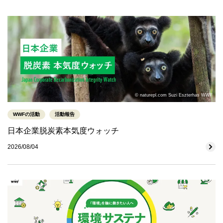
© naturepl.com Suzi Eszterhas WWF
WWFの活動
活動報告
日本企業脱炭素本気度ウォッチ
2026/08/04