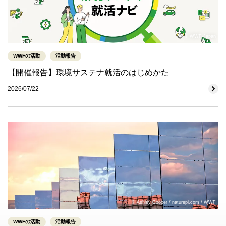
© WWF-Japan
WWFの活動
活動報告
【開催報告】環境サステナ就活のはじめかた
2026/07/22
© Ashley Cooper / naturepl.com / WWF
WWFの活動
活動報告