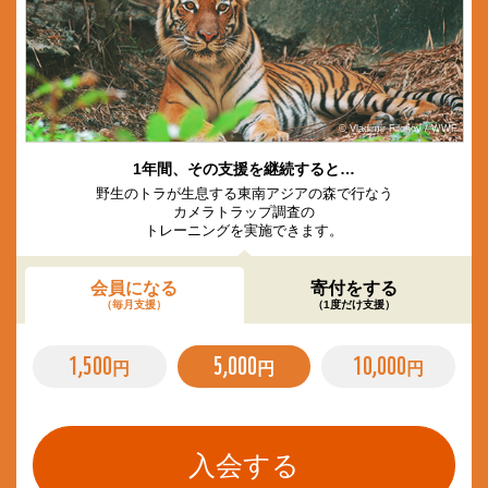
© Vladimir Filonov / WWF
1年間、その支援を継続すると…
野生のトラが生息する東南アジアの森で行なう
カメラトラップ調査の
トレーニングを実施できます。
会員になる
寄付をする
（毎月支援）
（1度だけ支援）
1,500
5,000
10,000
円
円
円