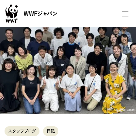
toggle
naviga
© WWF-Japan
スタッフブログ
日記