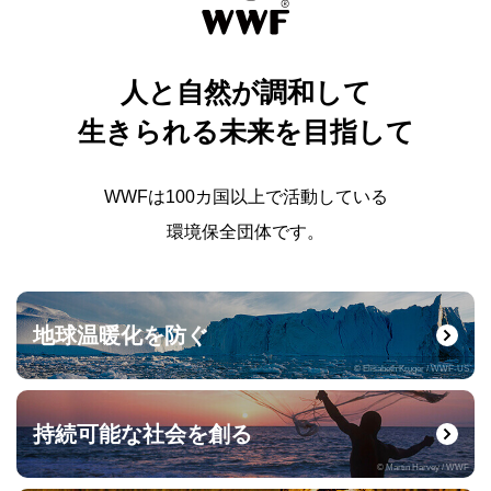
人と自然が調和して
生きられる未来を目指して
WWFは100カ国以上で活動している
環境保全団体です。
地球温暖化を防ぐ
© Elisabeth Kruger / WWF-US
持続可能な社会を創る
© Martin Harvey / WWF