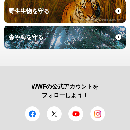
野生生物を守る
© naturepl.com / Francois Savigny / WWF
森や海を守る
© Roger Leguen / WWF
WWFの公式アカウントを
フォローしよう！
facebook
Twitter
YouTube
Instagram