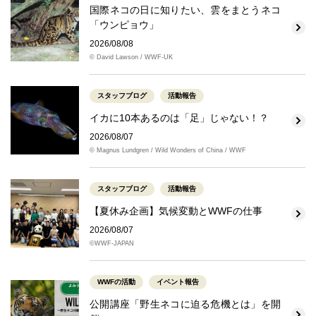
国際ネコの日に知りたい、雲をまとうネコ
「ウンピョウ」
2026/08/08
© David Lawson / WWF-UK
スタッフブログ
活動報告
イカに10本あるのは「足」じゃない！？
2026/08/07
© Magnus Lundgren / Wild Wonders of China / WWF
スタッフブログ
活動報告
【夏休み企画】気候変動とWWFの仕事
2026/08/07
©WWF-JAPAN
WWFの活動
イベント報告
公開講座「野生ネコに迫る危機とは」を開