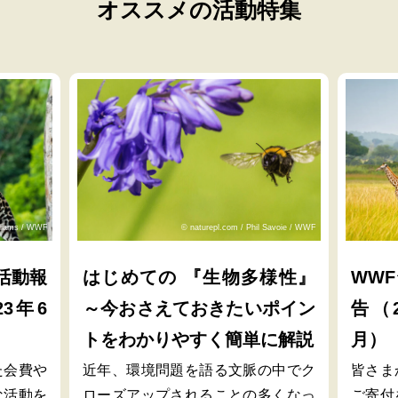
オススメの活動特集
lliams / WWF
© naturepl.com / Phil Savoie / WWF
活動報
はじめての 『生物多様性』
WW
23年6
～今おさえておきたいポイン
告（2
トをわかりやすく簡単に解説
月）
た会費や
近年、環境問題を語る文脈の中でク
皆さま
な活動を
ローズアップされることの多くなっ
ご寄付